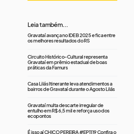
Leia também...
Gravataí avança no IDEB 2025 e fica entre
os melhores resultados do RS
Circuito Histórico-Cultural representa
Gravataí em prêmio estadual de boas
práticas da Famurs
Casa Lilás Itinerante leva atendimentos a
bairros de Gravataí durante o Agosto Lilás
Gravataí multa descarte irregular de
entulho em R$ 6,5 mil e reforça uso dos
ecopontos
É isso aí CHICO PEREIRA #EP1119 Confira o