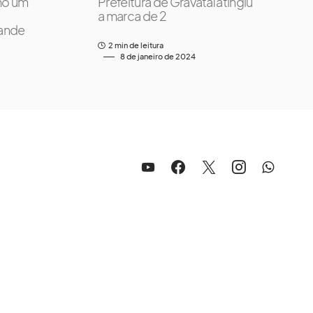
mo um
Prefeitura de Gravataí atingiu
a marca de 2
ande
2 min de leitura
8 de janeiro de 2024