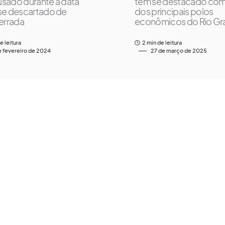
 usado durante a data
tem se destacado co
se descartado de
dos principais polos
errada
econômicos do Rio Gr
e leitura
2 min de leitura
e fevereiro de 2024
27 de março de 2025