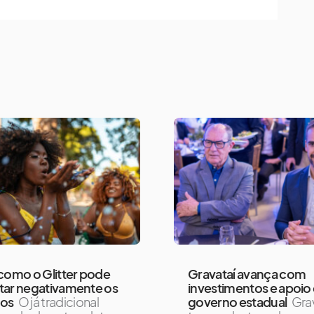
como o Glitter pode
Gravataí avança com
tar negativamente os
investimentos e apoio
os
O já tradicional
governo estadual
Grav