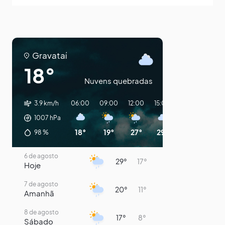
Gravataí
18°
Nuvens quebradas
3.9 km/h
06:00
09:00
12:00
15:00
18:00
21:00
1007
hPa
18°
19°
27°
29°
25°
22°
98
%
6 de agosto
29°
17°
Hoje
7 de agosto
20°
11°
Amanhã
8 de agosto
17°
8°
Sábado