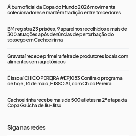
Álbum oficial da Copa do Mundo 2026 movimenta
colecionadores e mantém tradição entre torcedores
BM registra 23 prisões, 9 aparelhos recolhidos e mais de
300 atuações após denúncias de perturbação do
sossego em Cachoeirinha
Gravataí recebe primeira feira de produtores locais com
alimentos sem agrotóxicos
É isso aí CHICO PEREIRA #EP1083 Confira o programa
de hoje, 14 de maio, É ISSO AÍ, com Chico Pereira
Cachoeirinha recebe mais de 500 atletas na 2ª etapa da
Copa Gaúcha de Jiu-Jitsu
Siga nas redes