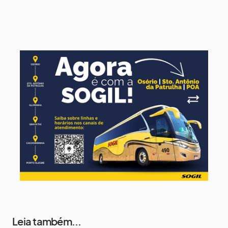
9 de agosto
15°
9°
Domingo
10 de agosto
13°
8°
Segunda-Feira
11 de agosto
15°
8°
Terça-Feira
12 de agosto
15°
8°
Quarta-Feira
Leia também...