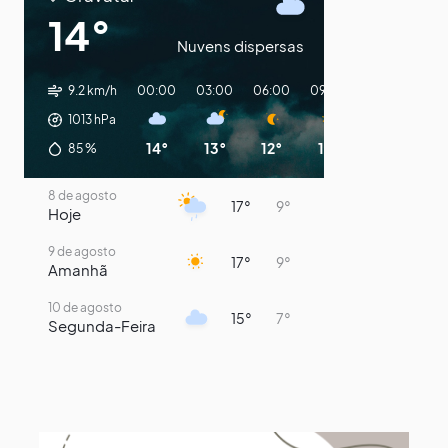
14°
Nuvens dispersas
9.2 km/h
00:00
03:00
06:00
09:00
12:00
15:0
1013
hPa
14°
13°
12°
12°
18°
16°
85
%
8 de agosto
17°
9°
Hoje
9 de agosto
17°
9°
Amanhã
10 de agosto
15°
7°
Segunda-Feira
11 de agosto
15°
8°
Terça-Feira
12 de agosto
13°
12°
Quarta-Feira