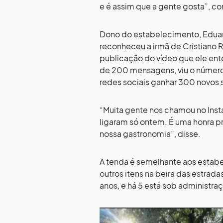
e é assim que a gente gosta”, c
Dono do estabelecimento, Eduard
reconheceu a irmã de Cristiano
publicação do vídeo que ele ent
de 200 mensagens, viu o número 
redes sociais ganhar 300 novos 
“Muita gente nos chamou no Ins
ligaram só ontem. É uma honra p
nossa gastronomia”, disse.
A tenda é semelhante aos estabe
outros itens na beira das estrad
anos, e há 5 está sob administra