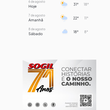
6 de agosto
31°
18°
Hoje
7 de agosto
22°
11°
Amanhã
8 de agosto
18°
8°
Sábado
9 de agosto
15°
9°
Domingo
10 de agosto
14°
7°
Segunda-Feira
11 de agosto
16°
8°
Terça-Feira
12 de agosto
15°
8°
Quarta-Feira