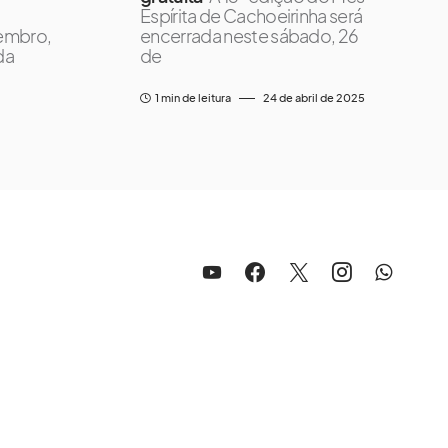
Espírita de Cachoeirinha será
vembro,
encerrada neste sábado, 26
da
de
1 min de leitura
24 de abril de 2025