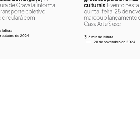
tura de Gravataí informa
culturais
Evento nesta
transporte coletivo
quinta-feira, 28 de no
 circulará com
marcou o lançamento 
Casa Arte Sesc
e leitura
e outubro de 2024
3 min de leitura
28 de novembro de 2024