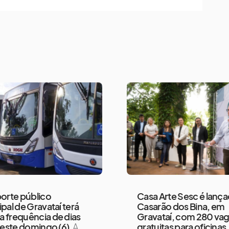
orte público
Casa Arte Sesc é lanç
pal de Gravataí terá
Casarão dos Bina, em
 frequência de dias
Gravataí, com 280 va
neste domingo (6)
A
gratuitas para oficinas