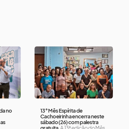
ada no
13° Mês Espírita de
Cachoeirinha encerra neste
gas
sábado (26) com palestra
gratuita
A 13ª edição do Mês