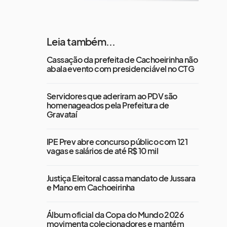
Leia também...
Cassação da prefeita de Cachoeirinha não
abala evento com presidenciável no CTG
Servidores que aderiram ao PDV são
homenageados pela Prefeitura de
Gravataí
IPE Prev abre concurso público com 121
vagas e salários de até R$ 10 mil
Justiça Eleitoral cassa mandato de Jussara
e Mano em Cachoeirinha
Álbum oficial da Copa do Mundo 2026
movimenta colecionadores e mantém