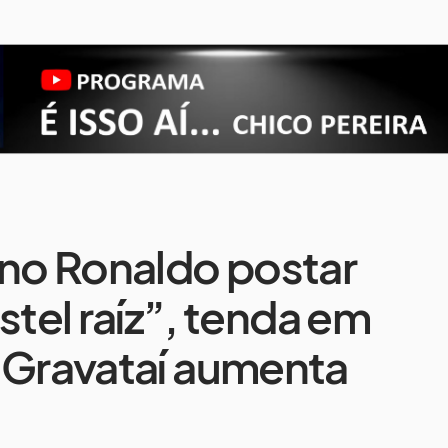
ano Ronaldo postar
el raíz”, tenda em
 Gravataí aumenta