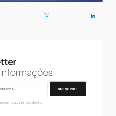
tter
s informações
SUBSCRIBE
da com nossos termos de uso.