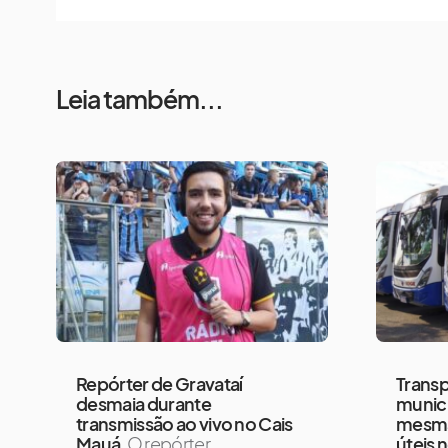
Leia também...
Repórter de Gravataí
Transp
desmaia durante
munici
transmissão ao vivo no Cais
mesma
Mauá
O repórter
úteis 