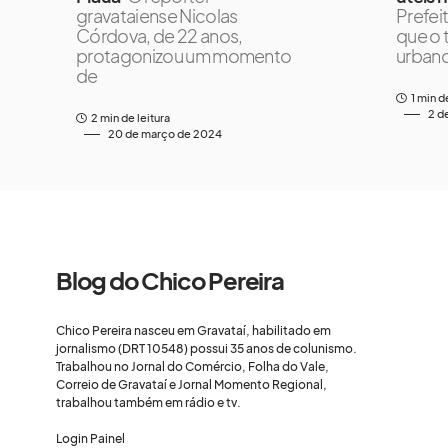
gravataiense Nicolas
Prefei
Córdova, de 22 anos,
que o 
protagonizou um momento
urbano
de
1 min d
2 d
2 min de leitura
20 de março de 2024
Blog do Chico Pereira
Chico Pereira nasceu em Gravataí, habilitado em
jornalismo (DRT 10548) possui 35 anos de colunismo.
Trabalhou no Jornal do Comércio, Folha do Vale,
Correio de Gravataí e Jornal Momento Regional,
trabalhou também em rádio e tv.
Login Painel