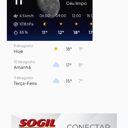
Céu limpo
4.5 km/h
06:00
09:00
12:00
15:00
18:00
21:00
1018
hPa
11°
12°
18°
17°
11°
10°
88
%
9 de agosto
18°
9°
Hoje
10 de agosto
17°
8°
Amanhã
11 de agosto
15°
7°
Terça-Feira
12 de agosto
13°
11°
Quarta-Feira
13 de agosto
16°
13°
Quinta-Feira
14 de agosto