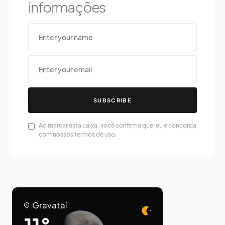
informações
SUBSCRIBE
Ao marcar esta caixa, você confirma que leu e concorda
com nossos termos de uso.
Gravataí
11°