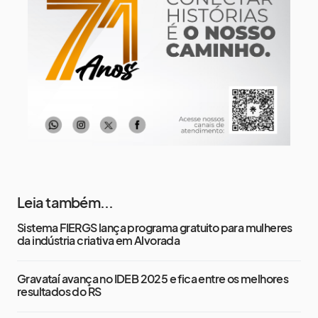
18°
14°
Sexta-Feira
15 de agosto
21°
16°
Sábado
Leia também...
Sistema FIERGS lança programa gratuito para mulheres
da indústria criativa em Alvorada
Gravataí avança no IDEB 2025 e fica entre os melhores
resultados do RS