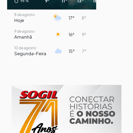
9°
11°
13°
16°
15°
13°
98
%
8 de agosto
17°
8°
Hoje
9 de agosto
16°
9°
Amanhã
10 de agosto
15°
7°
Segunda-Feira
11 de agosto
13°
9°
Terça-Feira
12 de agosto
14°
12°
Quarta-Feira
13 de agosto
18°
13°
Quinta-Feira
14 de agosto
17°
13°
Sexta-Feira