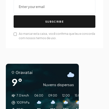
SUBSCRIBE
Ao marcar esta caixa, você confirma que leu e concorda
com nossos termos de uso.
Gravataí
9°
Nuvens dispersas
7.0 km/h
06:00
09:00
12:00
15:00
18:00
21:00
1009
hPa