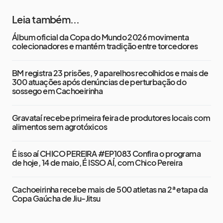
Leia também...
Álbum oficial da Copa do Mundo 2026 movimenta
colecionadores e mantém tradição entre torcedores
BM registra 23 prisões, 9 aparelhos recolhidos e mais de
300 atuações após denúncias de perturbação do
sossego em Cachoeirinha
Gravataí recebe primeira feira de produtores locais com
alimentos sem agrotóxicos
É isso aí CHICO PEREIRA #EP1083 Confira o programa
de hoje, 14 de maio, É ISSO AÍ, com Chico Pereira
Cachoeirinha recebe mais de 500 atletas na 2ª etapa da
Copa Gaúcha de Jiu-Jitsu