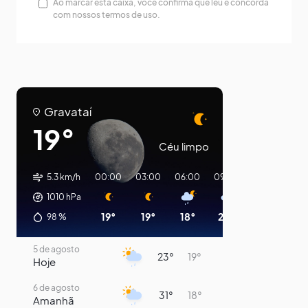
Ao marcar esta caixa, você confirma que leu e concorda
com nossos termos de uso.
Gravataí
19°
Céu limpo
5.3 km/h
00:00
03:00
06:00
09:00
12:00
15:0
1010
hPa
19°
19°
18°
20°
27°
30
98
%
5 de agosto
23°
19°
Hoje
6 de agosto
31°
18°
Amanhã