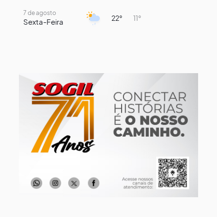
7 de agosto
22°
11°
Sexta-Feira
8 de agosto
18°
8°
Sábado
9 de agosto
15°
9°
Domingo
10 de agosto
14°
7°
Segunda-Feira
11 de agosto
16°
8°
Terça-Feira