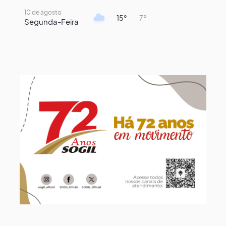
10 de agosto
15°
7°
Segunda-Feira
11 de agosto
13°
9°
Terça-Feira
12 de agosto
14°
12°
Quarta-Feira
13 de agosto
18°
13°
Quinta-Feira
14 de agosto
17°
13°
Sexta-Feira