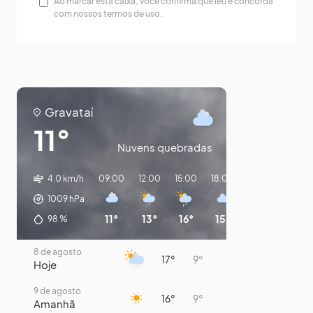
Ao marcar esta caixa, você confirma que leu e concorda
com nossos termos de uso.
Gravataí
11°
Nuvens quebradas
4.0 km/h
09:00
12:00
15:00
18:00
21:00
00:00
1009
hPa
11°
13°
16°
15°
13°
11°
98
%
8 de agosto
17°
9°
Hoje
9 de agosto
16°
9°
Amanhã