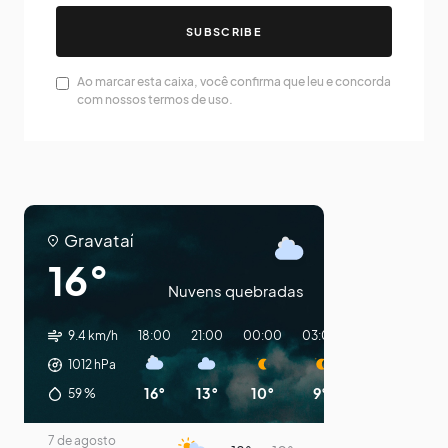
SUBSCRIBE
Ao marcar esta caixa, você confirma que leu e concorda
com nossos termos de uso.
Gravataí
16°
Nuvens quebradas
9.4 km/h
18:00
21:00
00:00
03:00
06:00
09:0
1012
hPa
16°
13°
10°
9°
8°
12°
59
%
7 de agosto