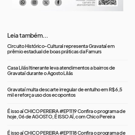
Leia também...
Circuito Histórico-Cultural representa Gravataí em
prêmio estadual de boas práticas da Famurs
Casa Lilás Itinerante leva atendimentos a bairros de
Gravataí durante o Agosto Lilás
Gravataí multa descarte irregular de entulho em R$ 6,5
mil e reforça uso dos ecopontos
É isso aí CHICO PEREIRA #EP1119 Confira o programa de
hoje, 06 de AGOSTO, É ISSO AÍ, com Chico Pereira
É isso aí CHICO PEREIRA #EP1118 Confira o programa de