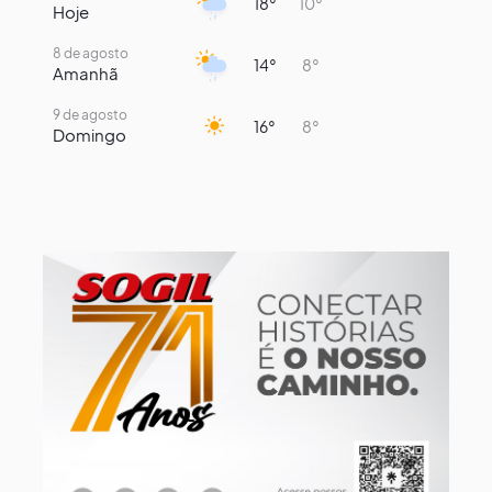
18°
10°
Hoje
8 de agosto
14°
8°
Amanhã
9 de agosto
16°
8°
Domingo
10 de agosto
14°
7°
Segunda-Feira
11 de agosto
15°
8°
Terça-Feira
12 de agosto
13°
12°
Quarta-Feira
13 de agosto
16°
13°
Quinta-Feira