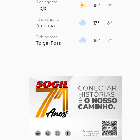
9 de agosto
18°
9°
Hoje
10 de agosto
17°
8°
Amanhã
11 de agosto
15°
7°
Terça-Feira
12 de agosto
13°
11°
Quarta-Feira
13 de agosto
16°
13°
Quinta-Feira
14 de agosto
18°
14°
Sexta-Feira
15 de agosto
21°
16°
Sábado