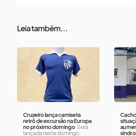
Leia também...
Cruzeiro lança camiseta
Cacho
retrô de excursão na Europa
situaç
no próximo domingo
Será
aumen
lançada neste domingo
síndro