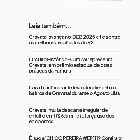
Leia também...
Gravataí avança no IDEB 2025 e fica entre
os melhores resultados do RS
Circuito Histórico-Cultural representa
Gravataí em prêmio estadual de boas
práticas da Famurs
Casa Lilás Itinerante leva atendimentos a
bairros de Gravataí durante o Agosto Lilás
Gravataí multa descarte irregular de
entulho em R$ 6,5 mil e reforça uso dos
ecopontos
É isso aí CHICO PEREIRA #EP1119 Confira o