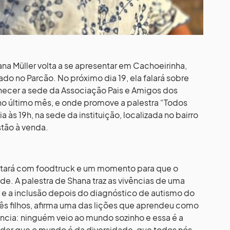
hana Müller volta a se apresentar em Cachoeirinha,
do no Parcão. No próximo dia 19, ela falará sobre
onhecer a sede da Associação Pais e Amigos dos
o último mês, e onde promove a palestra “Todos
 às 19h, na sede da instituição, localizada no bairro
stão à venda.
ontará com foodtruck e um momento para que o
e. A palestra de Shana traz as vivências de uma
e a inclusão depois do diagnóstico de autismo do
 três filhos, afirma uma das lições que aprendeu como
cia: ninguém veio ao mundo sozinho e essa é a
nder que o mundo é da diversidade, que todos nós