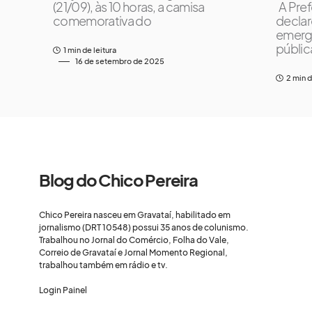
(21/09), às 10 horas, a camisa
A Pref
comemorativa do
declar
emerg
públic
1 min de leitura
16 de setembro de 2025
2 min d
Blog do Chico Pereira
Chico Pereira nasceu em Gravataí, habilitado em
jornalismo (DRT 10548) possui 35 anos de colunismo.
Trabalhou no Jornal do Comércio, Folha do Vale,
Correio de Gravataí e Jornal Momento Regional,
trabalhou também em rádio e tv.
Login Painel