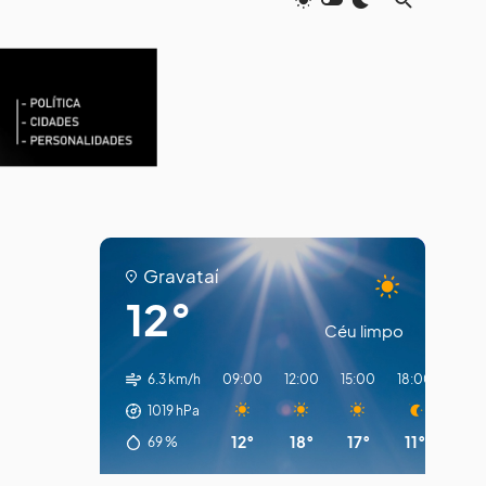
Gravataí
12°
Céu limpo
6.3 km/h
09:00
12:00
15:00
18:00
21:0
1019
hPa
12°
18°
17°
11°
10°
69
%