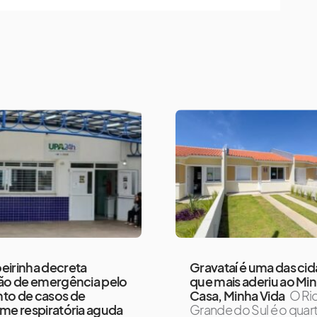
eirinha decreta
Gravataí é uma das ci
ão de emergência pelo
que mais aderiu ao Mi
to de casos de
Casa, Minha Vida
O Ri
me respiratória aguda
Grande do Sul é o quar