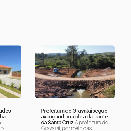
dades
Prefeitura de Gravataí segue
nha
avançando na obra da ponte
o
da Santa Cruz
A prefeitura de
to
Gravataí, por meio das