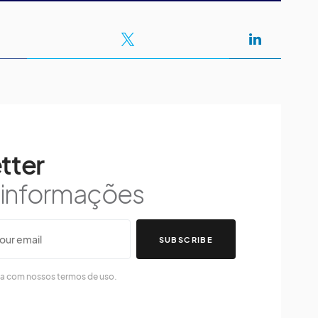
tter
s informações
SUBSCRIBE
da com nossos termos de uso.