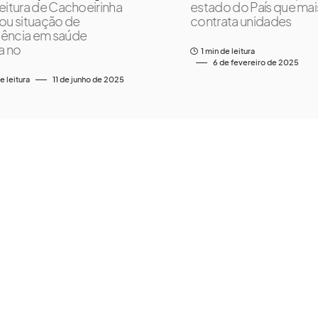
eitura de Cachoeirinha
estado do País que mai
ou situação de
contrata unidades
ência em saúde
a no
1 min de leitura
6 de fevereiro de 2025
e leitura
11 de junho de 2025