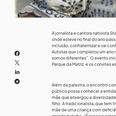
A jornalista e cantora nativista S
onde esteve no final do ano passa
inclusão, confraternizar e vai c
Autistas que completou um ano n
somos diferentes”. O evento inicia
Parque da Matriz, e os convites e
Além da palestra, o encontro c
público possa conhecer a entidad
mãe que enxergou a diversidade 
filho. A tradicionalista, que tem
mãe de uma criança com deficiên
grande batalha. “É preciso ente