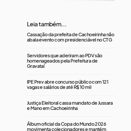
Leia também...
Cassação da prefeita de Cachoeirinha não
abala evento com presidenciável no CTG
Servidores que aderiram ao PDV são
homenageados pela Prefeitura de
Gravataí
IPE Prev abre concurso público com 121
vagas e salários de até R$ 10 mil
Justiça Eleitoral cassa mandato de Jussara
e Mano em Cachoeirinha
Álbum oficial da Copa do Mundo 2026
movimenta colecionadores e mantém