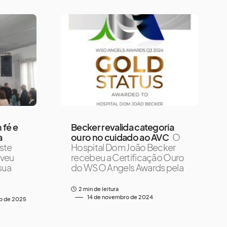
 fé e
Becker revalida categoria
a
ouro no cuidado ao AVC
O
ste
Hospital Dom João Becker
iveu
recebeu a Certificação Ouro
sua
do WSO Angels Awards pela
2 min de leitura
14 de novembro de 2024
to de 2025