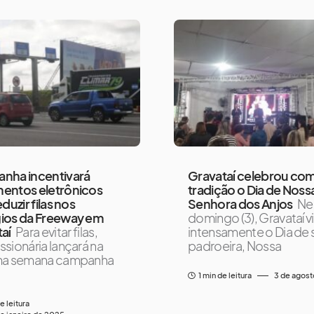
nha incentivará
Gravataí celebrou com
entos eletrônicos
tradição o Dia de Noss
duzir filas nos
Senhora dos Anjos
Ne
ios da Freeway em
domingo (3), Gravataí v
aí
Para evitar filas,
intensamente o Dia de 
sionária lançará na
padroeira, Nossa
ma semana campanha
1 min de leitura
3 de agos
e leitura