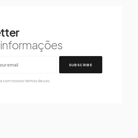
tter
s informações
SUBSCRIBE
da com nossos termos de uso.