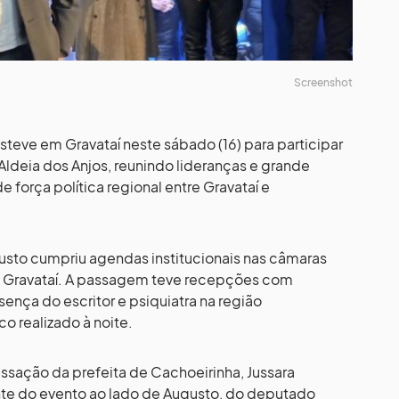
Screenshot
teve em Gravataí neste sábado (16) para participar
ldeia dos Anjos, reunindo lideranças e grande
força política regional entre Gravataí e
gusto cumpriu agendas institucionais nas câmaras
e Gravataí. A passagem teve recepções com
sença do escritor e psiquiatra na região
co realizado à noite.
sação da prefeita de Cachoeirinha, Jussara
e do evento ao lado de Augusto, do deputado