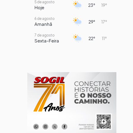
5 de agosto
23°
19°
Hoje
6 de agosto
29°
17°
Amanhã
7 de agosto
22°
11°
Sexta-Feira
8 de agosto
18°
8°
Sábado
9 de agosto
15°
9°
Domingo
10 de agosto
15°
8°
Segunda-Feira
11 de agosto
14°
9°
Terça-Feira