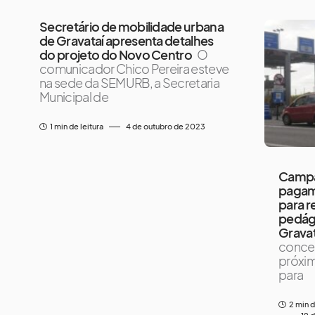
Secretário de mobilidade urbana
de Gravataí apresenta detalhes
do projeto do Novo Centro
O
comunicador Chico Pereira esteve
na sede da SEMURB, a Secretaria
Municipal de
1 min de leitura
4 de outubro de 2023
Campa
pagam
para re
pedág
Gravat
conces
próxi
para
2 min d