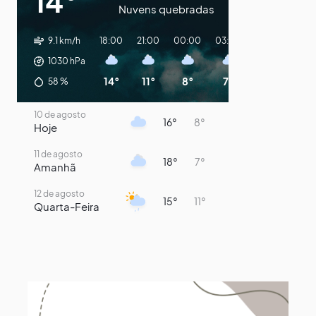
14°
Nuvens quebradas
9.1 km/h
18:00
21:00
00:00
03:00
06:00
09:
1030
hPa
14°
11°
8°
7°
7°
14
58
%
10 de agosto
16°
8°
Hoje
11 de agosto
18°
7°
Amanhã
12 de agosto
15°
11°
Quarta-Feira
13 de agosto
15°
13°
Quinta-Feira
14 de agosto
17°
15°
Sexta-Feira
15 de agosto