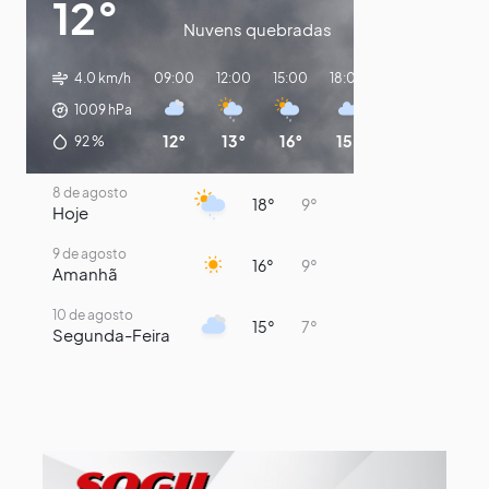
12°
Nuvens quebradas
4.0 km/h
09:00
12:00
15:00
18:00
21:00
00:00
1009
hPa
12°
13°
16°
15°
13°
11°
92
%
8 de agosto
18°
9°
Hoje
9 de agosto
16°
9°
Amanhã
10 de agosto
15°
7°
Segunda-Feira
11 de agosto
14°
8°
Terça-Feira
12 de agosto
14°
12°
Quarta-Feira