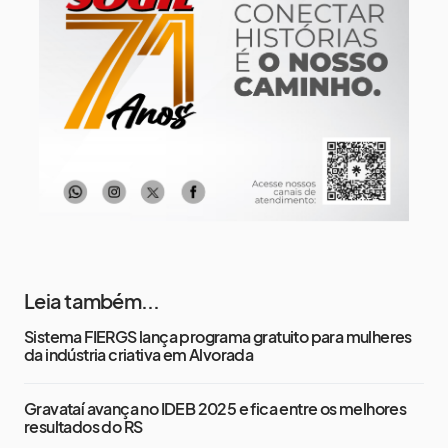
13 de agosto
19°
14°
Quinta-Feira
14 de agosto
19°
14°
Sexta-Feira
Leia também...
Sistema FIERGS lança programa gratuito para mulheres
da indústria criativa em Alvorada
Gravataí avança no IDEB 2025 e fica entre os melhores
resultados do RS