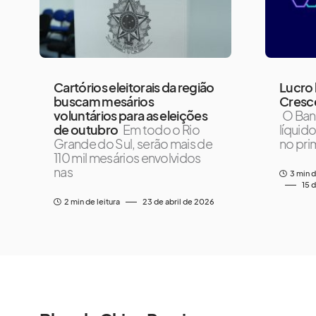
Cartórios eleitorais da região
Lucro 
buscam mesários
Cresce
voluntários para as eleições
O Banr
de outubro
Em todo o Rio
líquid
Grande do Sul, serão mais de
no pri
110 mil mesários envolvidos
nas
3 min d
15 
2 min de leitura
23 de abril de 2026