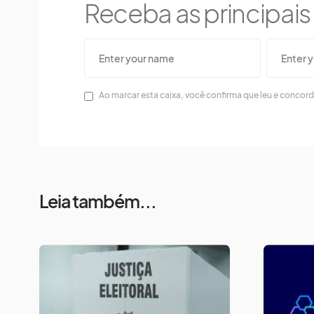
Receba as principai
Ao marcar esta caixa, você confirma que leu e concor
Leia também...