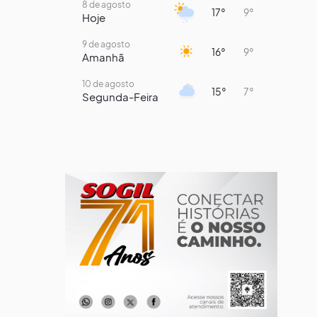
8 de agosto
17°
9°
Hoje
9 de agosto
16°
9°
Amanhã
10 de agosto
15°
7°
Segunda-Feira
11 de agosto
14°
8°
Terça-Feira
12 de agosto
14°
12°
Quarta-Feira
13 de agosto
19°
14°
Quinta-Feira
14 de agosto
19°
14°
Sexta-Feira