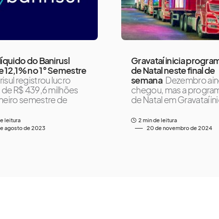
líquido do Banirusl
Gravataí inicia progr
 12,1% no 1° Semestre
de Natal neste final de
isul registrou lucro
semana
Dezembro ain
o de R$ 439,6 milhões
chegou, mas a progr
meiro semestre de
de Natal em Gravataí inic
e leitura
2 min de leitura
de agosto de 2023
20 de novembro de 2024