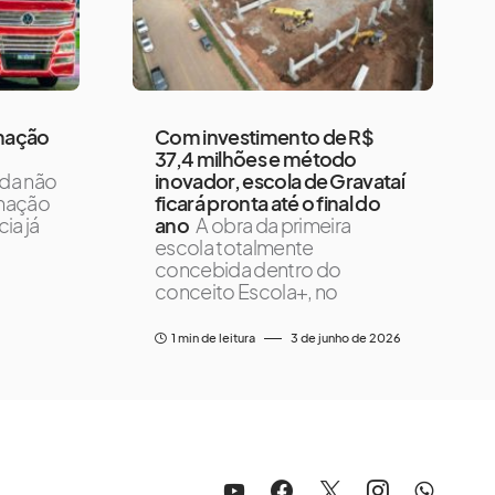
amação
Com investimento de R$
37,4 milhões e método
da não
inovador, escola de Gravataí
amação
ficará pronta até o final do
ia já
ano
A obra da primeira
escola totalmente
concebida dentro do
conceito Escola+, no
1 min de leitura
3 de junho de 2026