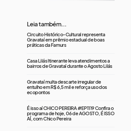
Leia também...
Circuito Histórico-Cultural representa
Gravataí em prêmio estadual de boas
práticas da Famurs
Casa Lilás Itinerante leva atendimentos a
bairros de Gravataí durante o Agosto Lilás
Gravataí multa descarte irregular de
entulho em R$ 6,5 mil e reforça uso dos
ecopontos
É isso aí CHICO PEREIRA #EP1119 Confira o
programa de hoje, 06 de AGOSTO, É ISSO
AÍ, com Chico Pereira