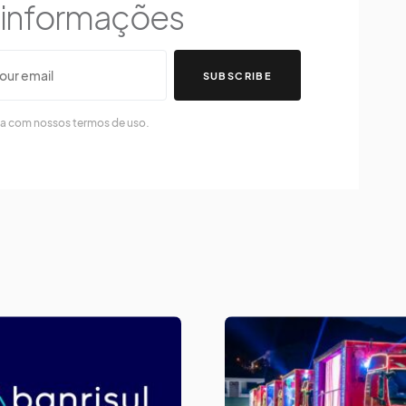
s informações
SUBSCRIBE
da com nossos termos de uso.