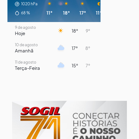
1020
hPa
11°
18°
17°
11°
10°
9°
68
%
9 de agosto
18°
9°
Hoje
10 de agosto
17°
8°
Amanhã
11 de agosto
15°
7°
Terça-Feira
12 de agosto
13°
11°
Quarta-Feira
13 de agosto
16°
13°
Quinta-Feira
14 de agosto
18°
14°
Sexta-Feira
15 de agosto
21°
16°
Sábado