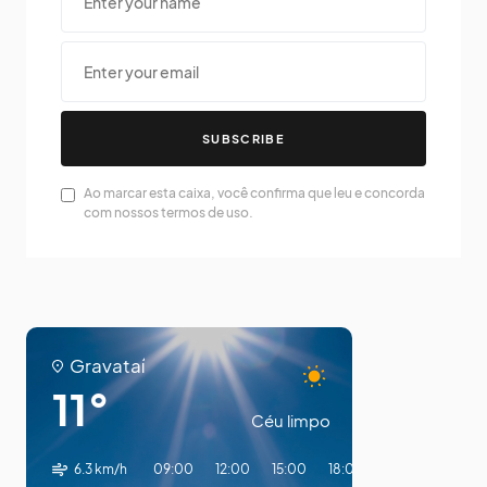
SUBSCRIBE
Ao marcar esta caixa, você confirma que leu e concorda
com nossos termos de uso.
Gravataí
11°
Céu limpo
6.3 km/h
09:00
12:00
15:00
18:00
21:00
00:00