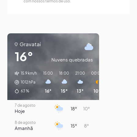
com nossos termos de uso.
Gravataí
16°
Nuvens quebradas
15.9 km/h
15:00
18:00
21:00
00:00
03:00
06:0
1012
hPa
16°
15°
13°
10°
9°
8°
63
%
7 de agosto
18°
10°
Hoje
8 de agosto
15°
8°
Amanhã