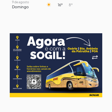
9 de agosto
16°
8°
Domingo
10 de agosto
14°
7°
Segunda-Feira
11 de agosto
14°
9°
Terça-Feira
12 de agosto
13°
11°
Quarta-Feira
13 de agosto
17°
13°
Quinta-Feira