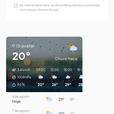
Ao marcar esta caixa, você confirma que leu e concorda
com nossos termos de uso.
Gravataí
20°
Chuva fraca
3.4 km/h
09:00
12:00
15:00
18:00
21:00
00:00
1008
hPa
20°
26°
29°
25°
22°
20°
84
%
6 de agosto
29°
18°
Hoje
7 de agosto
20°
11°