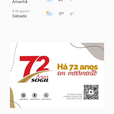
Amanhã
8 de agosto
17°
8°
Sábado
9 de agosto
15°
8°
Domingo
10 de agosto
13°
8°
Segunda-Feira
11 de agosto
15°
8°
Terça-Feira
12 de agosto
15°
8°
Quarta-Feira