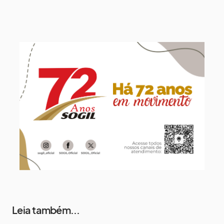
11 de agosto
14°
8°
Terça-Feira
12 de agosto
14°
12°
Quarta-Feira
13 de agosto
19°
14°
Quinta-Feira
14 de agosto
19°
14°
Sexta-Feira
Leia também...