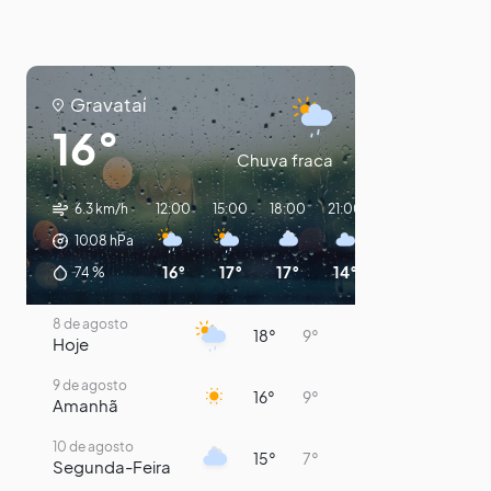
Gravataí
16°
Chuva fraca
6.3 km/h
12:00
15:00
18:00
21:00
00:00
03:00
1008
hPa
16°
17°
17°
14°
11°
10°
74
%
8 de agosto
18°
9°
Hoje
9 de agosto
16°
9°
Amanhã
10 de agosto
15°
7°
Segunda-Feira