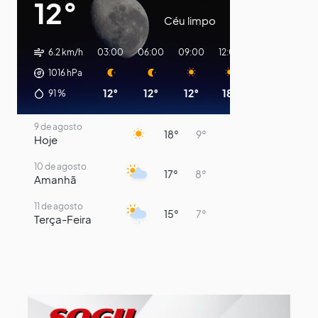
12°
Céu limpo
6.2 km/h
03:00
06:00
09:00
12:00
15:00
18:00
1016
hPa
12°
12°
12°
18°
16°
12°
91
%
9 de agosto
18°
9°
Hoje
10 de agosto
17°
8°
Amanhã
11 de agosto
15°
7°
Terça-Feira
12 de agosto
13°
11°
Quarta-Feira
13 de agosto
16°
13°
Quinta-Feira