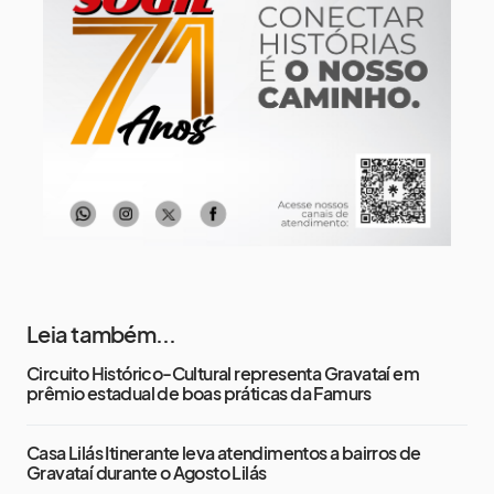
14 de agosto
19°
13°
Sexta-Feira
15 de agosto
22°
15°
Sábado
Leia também...
Circuito Histórico-Cultural representa Gravataí em
prêmio estadual de boas práticas da Famurs
Casa Lilás Itinerante leva atendimentos a bairros de
Gravataí durante o Agosto Lilás