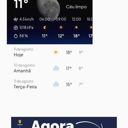
11°
Céu limpo
4.5 km/h
06:00
09:00
12:00
15:00
18:00
21:00
1018
hPa
11°
12°
18°
17°
11°
10°
88
%
9 de agosto
18°
9°
Hoje
10 de agosto
17°
8°
Amanhã
11 de agosto
15°
7°
Terça-Feira
12 de agosto
13°
11°
Quarta-Feira
13 de agosto
16°
13°
Quinta-Feira