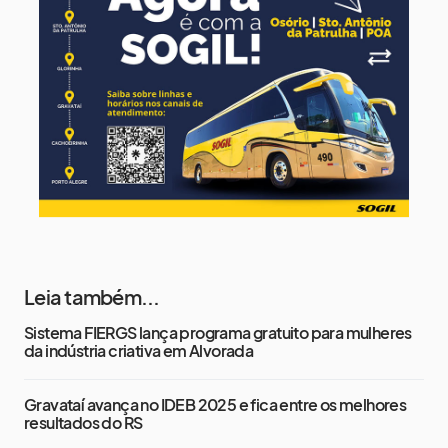
14 de agosto
18°
14°
Sexta-Feira
15 de agosto
21°
16°
Sábado
Leia também...
Sistema FIERGS lança programa gratuito para mulheres
da indústria criativa em Alvorada
Gravataí avança no IDEB 2025 e fica entre os melhores
resultados do RS