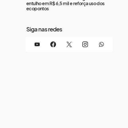
entulho em R$ 6,5 mil e reforça uso dos
ecopontos
Siga nas redes