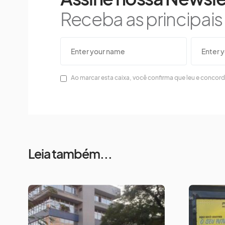
Receba as principai
Ao marcar esta caixa, você confirma que leu e concor
Leia também...