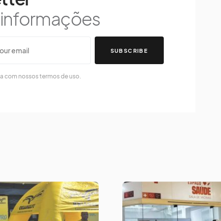
s informações
SUBSCRIBE
da com nossos termos de uso.