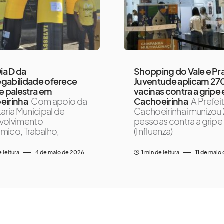
Dia D da
Shopping do Vale e Pr
gabilidade oferece
Juventude aplicam 27
e palestra em
vacinas contra a gripe
eirinha
Com apoio da
Cachoeirinha
A Prefei
aria Municipal de
Cachoeirinha imunizou
volvimento
pessoas contra a gripe
ico, Trabalho,
(Influenza)
e leitura
4 de maio de 2026
1 min de leitura
11 de maio