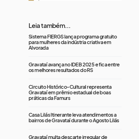
Leia também...
Sistema FIERGS lança programa gratuito
para mulheres da indústria criativa em
Alvorada
Gravataí avança no IDEB 2025 e fica entre
os melhores resultados do RS
Circuito Histórico-Cultural representa
Gravataí em prêmio estadual de boas
práticas da Famurs
Casa Lilás Itinerante leva atendimentos a
bairros de Gravataí durante o Agosto Lilás
Gravataí multa descarte irregular de