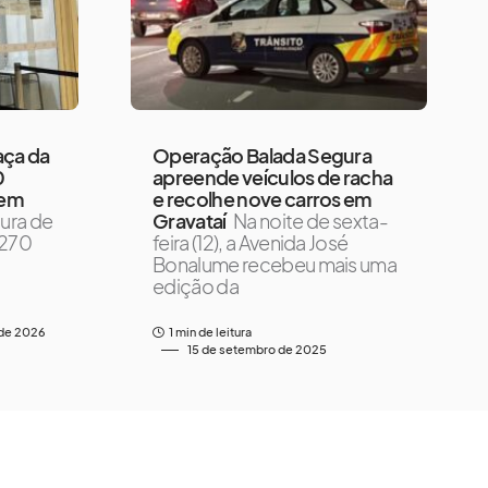
aça da
Operação Balada Segura
0
apreende veículos de racha
 em
e recolhe nove carros em
tura de
Gravataí
Na noite de sexta-
 270
feira (12), a Avenida José
Bonalume recebeu mais uma
edição da
 de 2026
1 min de leitura
15 de setembro de 2025