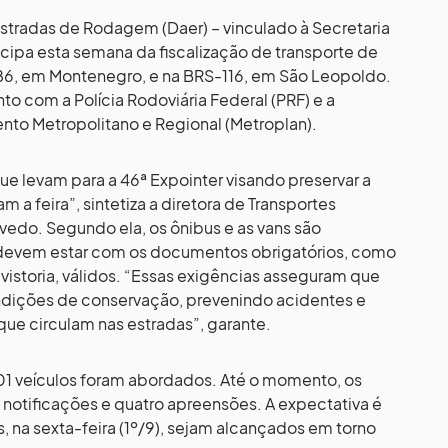
radas de Rodagem (Daer) – vinculado à Secretaria
ticipa esta semana da fiscalização de transporte de
86, em Montenegro, e na BRS-116, em São Leopoldo.
to com a Polícia Rodoviária Federal (PRF) e a
to Metropolitano e Regional (Metroplan).
que levam para a 46ª Expointer visando preservar a
 a feira”, sintetiza a diretora de Transportes
vedo. Segundo ela, os ônibus e as vans são
devem estar com os documentos obrigatórios, como
 vistoria, válidos. “Essas exigências asseguram que
ndições de conservação, prevenindo acidentes e
ue circulam nas estradas”, garante.
01 veículos foram abordados. Até o momento, os
3 notificações e quatro apreensões. A expectativa é
s, na sexta-feira (1º/9), sejam alcançados em torno