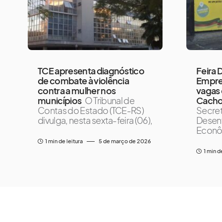
TCE apresenta diagnóstico
Feira 
de combate à violência
Empre
contra a mulher nos
vagas 
municípios
O Tribunal de
Cacho
Contas do Estado (TCE-RS)
Secret
divulga, nesta sexta-feira (06),
Desen
Econôm
1 min de leitura
5 de março de 2026
1 min d