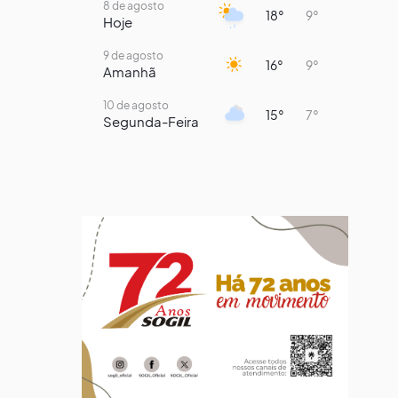
8 de agosto
18°
9°
Hoje
9 de agosto
16°
9°
Amanhã
10 de agosto
15°
7°
Segunda-Feira
11 de agosto
14°
8°
Terça-Feira
12 de agosto
14°
12°
Quarta-Feira
13 de agosto
19°
14°
Quinta-Feira
14 de agosto
19°
14°
Sexta-Feira