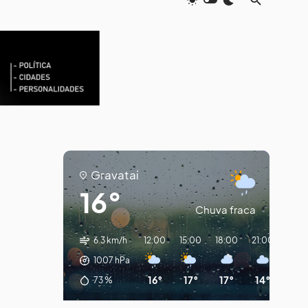
Gravataí
16°
Chuva fraca
6.3 km/h
12:00
15:00
18:00
21:00
00:
1007
hPa
16°
17°
17°
14°
11°
73
%