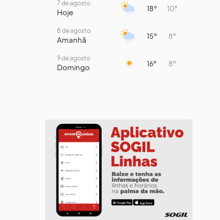
7 de agosto
18°
10°
Hoje
8 de agosto
15°
8°
Amanhã
9 de agosto
16°
8°
Domingo
10 de agosto
14°
7°
Segunda-Feira
11 de agosto
14°
9°
Terça-Feira
12 de agosto
13°
11°
Quarta-Feira
13 de agosto
17°
13°
Quinta-Feira