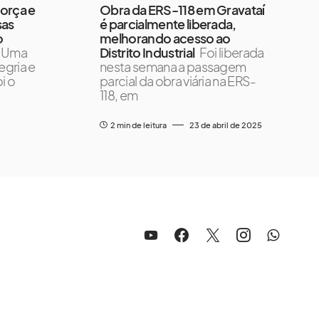
orça e
Obra da ERS-118 em Gravataí
sas
é parcialmente liberada,
o
melhorando acesso ao
Uma
Distrito Industrial
Foi liberada
egria e
nesta semana a passagem
i o
parcial da obra viária na ERS-
118, em
2 min de leitura
23 de abril de 2025