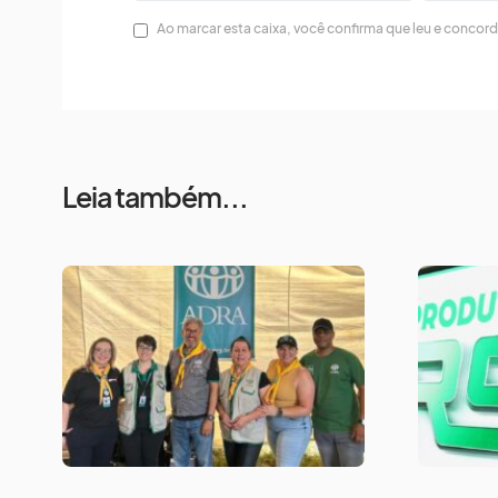
Ao marcar esta caixa, você confirma que leu e concor
Leia também...