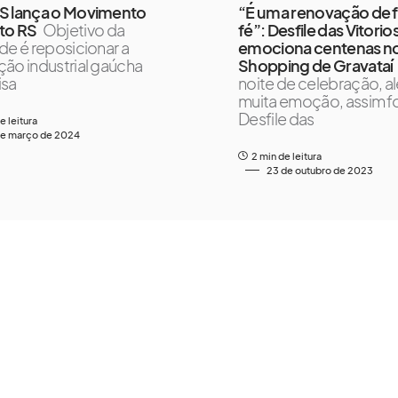
S lança o Movimento
“É uma renovação de f
to RS
Objetivo da
fé”: Desfile das Vitorio
de é reposicionar a
emociona centenas n
ão industrial gaúcha
Shopping de Gravataí
isa
noite de celebração, al
muita emoção, assim fo
Desfile das
e leitura
de março de 2024
2 min de leitura
23 de outubro de 2023