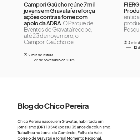
Campori Gaúcho reúne 7 mil
FIERG
jovens em Gravataí e reforça
Produ
ações contra a fome com
entida
apoio da ADRA
O Parque de
produç
Eventos de Gravataí recebe,
Pesqu
até 23 de novembro, o
Campori Gaúcho de
2 min d
12 
2 min de leitura
22 de novembro de 2025
Blog do Chico Pereira
Chico Pereira nasceu em Gravataí, habilitado em
jornalismo (DRT 10548) possui 35 anos de colunismo.
Trabalhou no Jornal do Comércio, Folha do Vale,
Correio de Gravataí e Jornal Momento Regional,