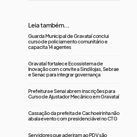
Leia também...
Guarda Municipal de Gravataí conclui
curso de policiamento comunitário e
capacita 14 agentes
Gravataí fortalece Ecossistema de
Inovação com convite a Sindilojas, Sebrae
e Senac para integrar governança
Prefeitura e Senai abrem inscrições para
Curso de Ajustador Mecânico em Gravataí
Cassação da prefeita de Cachoeirinha não
abala evento com presidenciável no CTG
Servidores que aderiram ao PDV são