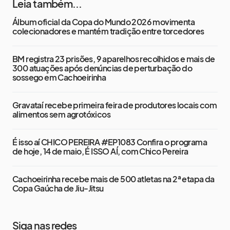
Leia também...
Álbum oficial da Copa do Mundo 2026 movimenta
colecionadores e mantém tradição entre torcedores
BM registra 23 prisões, 9 aparelhos recolhidos e mais de
300 atuações após denúncias de perturbação do
sossego em Cachoeirinha
Gravataí recebe primeira feira de produtores locais com
alimentos sem agrotóxicos
É isso aí CHICO PEREIRA #EP1083 Confira o programa
de hoje, 14 de maio, É ISSO AÍ, com Chico Pereira
Cachoeirinha recebe mais de 500 atletas na 2ª etapa da
Copa Gaúcha de Jiu-Jitsu
Siga nas redes