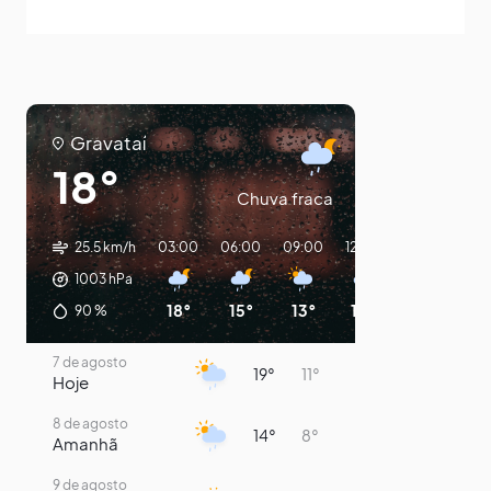
Gravataí
18°
Chuva fraca
25.5 km/h
03:00
06:00
09:00
12:00
15:00
18:0
1003
hPa
18°
15°
13°
14°
18°
14°
90
%
7 de agosto
19°
11°
Hoje
8 de agosto
14°
8°
Amanhã
9 de agosto