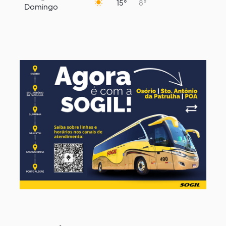
15°
8°
Domingo
10 de agosto
14°
7°
Segunda-Feira
11 de agosto
16°
9°
Terça-Feira
12 de agosto
13°
12°
Quarta-Feira
13 de agosto
13°
13°
Quinta-Feira