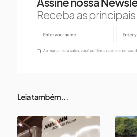
Assine nossa Newsle
Receba as principai
Ao marcar esta caixa, você confirma que leu e concor
Leia também...