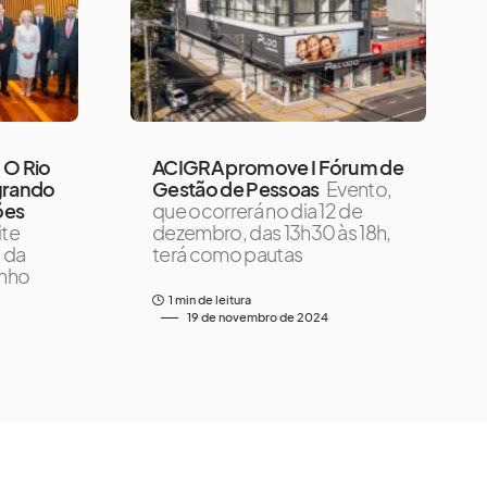
 O Rio
ACIGRA promove I Fórum de
grando
Gestão de Pessoas
Evento,
ões
que ocorrerá no dia 12 de
ite
dezembro, das 13h30 às 18h,
 da
terá como pautas
inho
1 min de leitura
19 de novembro de 2024