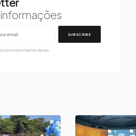
tter
s informações
SUBSCRIBE
da com nossos termos de uso.