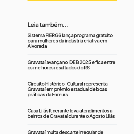
Leia também...
Sistema FIERGS lança programa gratuito
para mulheres da indústria criativa em
Alvorada
Gravataí avança no IDEB 2025 e fica entre
os melhores resultados do RS
Circuito Histórico-Cultural representa
Gravataí em prêmio estadual de boas
práticas da Famurs
Casa Lilás Itinerante leva atendimentos a
bairros de Gravataí durante o Agosto Lilás
Gravataí multa descarte irregular de