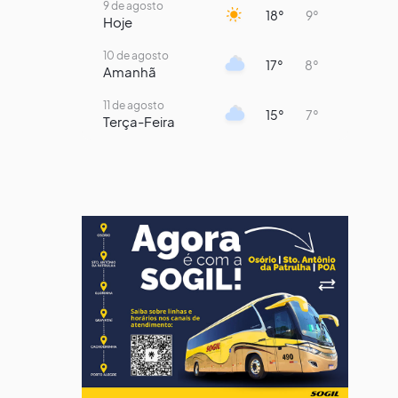
9 de agosto
18°
9°
Hoje
10 de agosto
17°
8°
Amanhã
11 de agosto
15°
7°
Terça-Feira
12 de agosto
13°
11°
Quarta-Feira
13 de agosto
16°
13°
Quinta-Feira
14 de agosto
18°
14°
Sexta-Feira
15 de agosto
21°
16°
Sábado