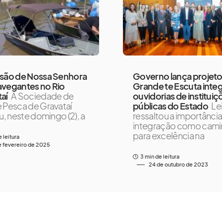
ssão de Nossa Senhora
Governo lança projeto
avegantes no Rio
Grande te Escuta inte
aí
A Sociedade de
ouvidorias de instituiç
 Pesca de Gravataí
públicas do Estado
Le
ou, neste domingo (2), a
ressaltou a importância
integração como cam
para excelência na
e leitura
e fevereiro de 2025
3 min de leitura
24 de outubro de 2023