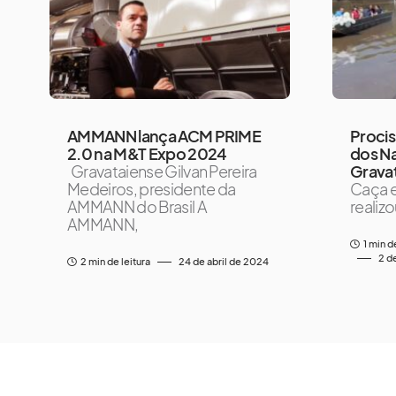
AMMANN lança ACM PRIME
Proci
2.0 na M&T Expo 2024
dos N
Gravataiense Gilvan Pereira
Gravat
Medeiros, presidente da
Caça e
AMMANN do Brasil A
realiz
AMMANN,
1 min d
2 d
2 min de leitura
24 de abril de 2024