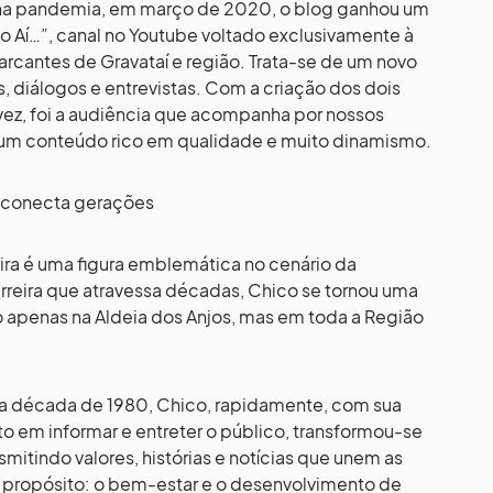
ena pandemia, em março de 2020, o blog ganhou um
sso Aí…”, canal no Youtube voltado exclusivamente à
rcantes de Gravataí e região. Trata-se de um novo
 diálogos e entrevistas. Com a criação dos dois
ez, foi a audiência que acompanha por nossos
 um conteúdo rico em qualidade e muito dinamismo.
e conecta gerações
ira é uma figura emblemática no cenário da
reira que atravessa décadas, Chico se tornou uma
o apenas na Aldeia dos Anjos, mas em toda a Região
o na década de 1980, Chico, rapidamente, com sua
 em informar e entreter o público, transformou-se
mitindo valores, histórias e notícias que unem as
propósito: o bem-estar e o desenvolvimento de