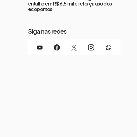
entulho em R$ 6,5 mil e reforça uso dos
ecopontos
Siga nas redes