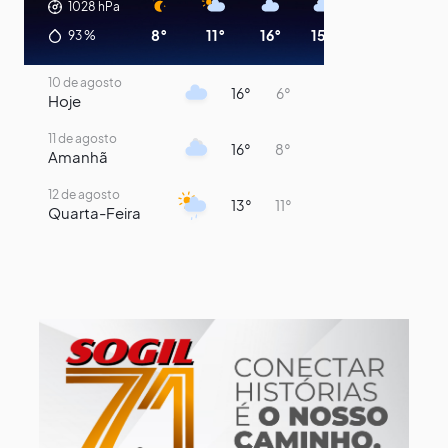
1028
hPa
8°
11°
16°
15°
11°
9°
93
%
10 de agosto
16°
6°
Hoje
11 de agosto
16°
8°
Amanhã
12 de agosto
13°
11°
Quarta-Feira
13 de agosto
15°
13°
Quinta-Feira
14 de agosto
19°
16°
Sexta-Feira
15 de agosto
22°
17°
Sábado
16 de agosto
23°
16°
Domingo