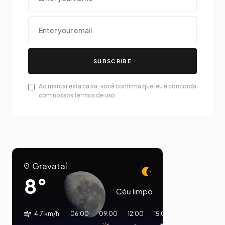
SUBSCRIBE
Ao marcar esta caixa, você confirma que leu e concorda
com nossos termos de uso.
Gravataí
8°
Céu limpo
4.7 km/h
06:00
09:00
12:00
15:00
18:00
21:00