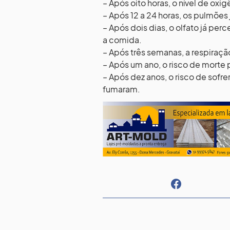
– Após oito horas, o nível de oxi
– Após 12 a 24 horas, os pulmões
– Após dois dias, o olfato já per
a comida.
– Após três semanas, a respiração
– Após um ano, o risco de morte 
– Após dez anos, o risco de sofre
fumaram.