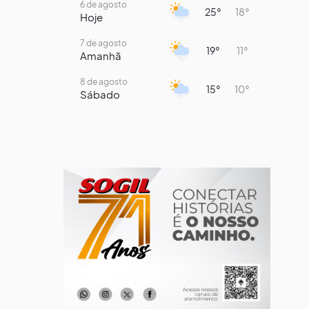
6 de agosto
25°
18°
Hoje
7 de agosto
19°
11°
Amanhã
8 de agosto
15°
10°
Sábado
9 de agosto
16°
8°
Domingo
10 de agosto
14°
7°
Segunda-Feira
11 de agosto
17°
8°
Terça-Feira
12 de agosto
13°
12°
Quarta-Feira