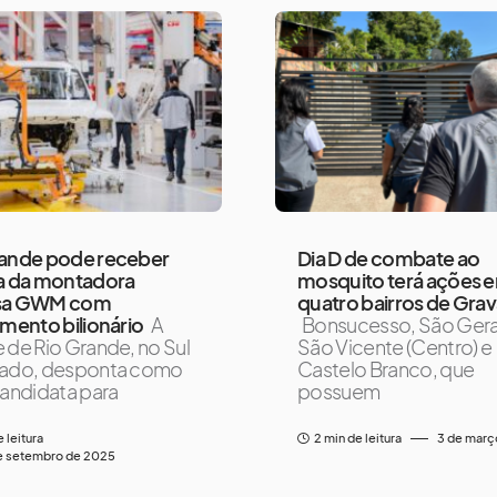
rande pode receber
Dia D de combate ao
ca da montadora
mosquito terá ações 
sa GWM com
quatro bairros de Grav
imento bilionário
A
Bonsucesso, São Gera
 de Rio Grande, no Sul
São Vicente (Centro) e
tado, desponta como
Castelo Branco, que
candidata para
possuem
e leitura
2 min de leitura
3 de març
e setembro de 2025