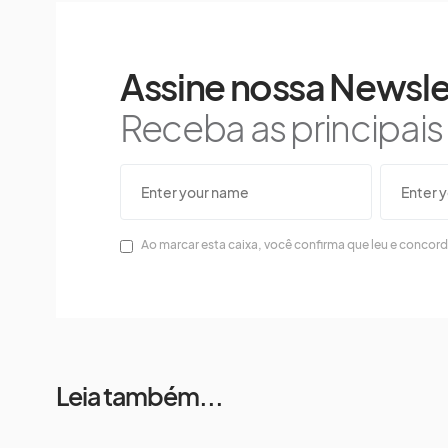
Assine nossa Newsle
Receba as principai
Ao marcar esta caixa, você confirma que leu e concor
Leia também...