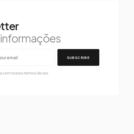
tter
s informações
SUBSCRIBE
da com nossos termos de uso.