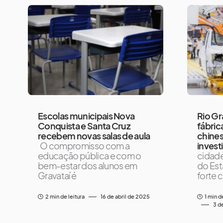
Escolas municipais Nova
Rio G
Conquista e Santa Cruz
fábri
recebem novas salas de aula
chine
O compromisso com a
invest
educação pública e com o
cidade
bem-estar dos alunos em
do Es
Gravataí é
forte 
2 min de leitura
16 de abril de 2025
1 min d
3 d