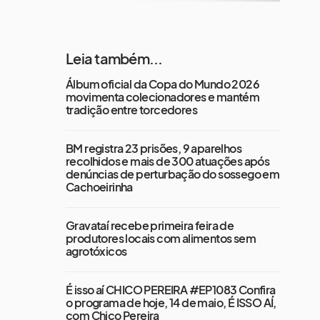
Leia também...
Álbum oficial da Copa do Mundo 2026
movimenta colecionadores e mantém
tradição entre torcedores
BM registra 23 prisões, 9 aparelhos
recolhidos e mais de 300 atuações após
denúncias de perturbação do sossego em
Cachoeirinha
Gravataí recebe primeira feira de
produtores locais com alimentos sem
agrotóxicos
É isso aí CHICO PEREIRA #EP1083 Confira
o programa de hoje, 14 de maio, É ISSO AÍ,
com Chico Pereira