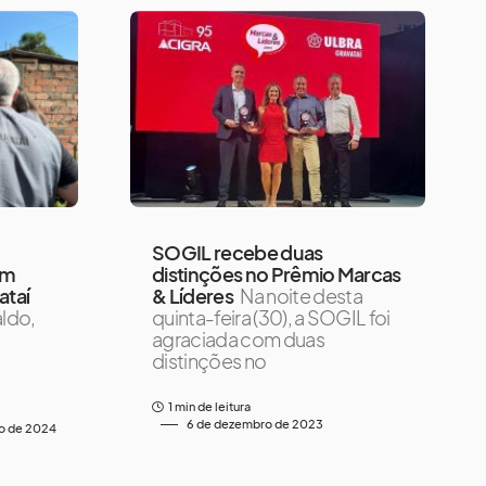
SOGIL recebe duas
em
distinções no Prêmio Marcas
ataí
& Líderes
Na noite desta
ldo,
quinta-feira (30), a SOGIL foi
agraciada com duas
distinções no
1 min de leitura
6 de dezembro de 2023
o de 2024