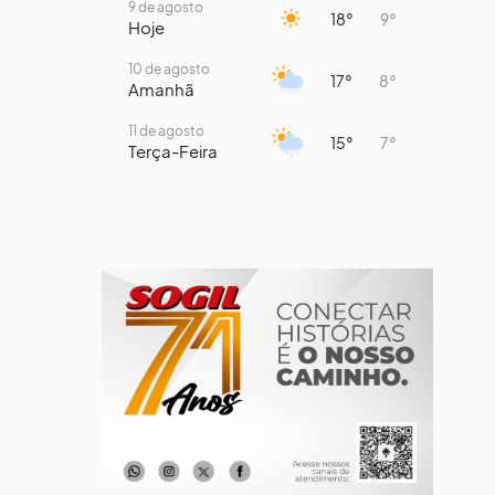
9 de agosto
18°
9°
Hoje
10 de agosto
17°
8°
Amanhã
11 de agosto
15°
7°
Terça-Feira
12 de agosto
13°
11°
Quarta-Feira
13 de agosto
16°
13°
Quinta-Feira
14 de agosto
19°
13°
Sexta-Feira
15 de agosto
22°
15°
Sábado