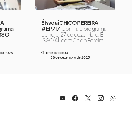
RA
É isso aí CHICO PEREIRA
grama
#EP717
Confira o programa
 ISSO
de hoje, 27 de dezembro, É
ISSO AÍ, com Chico Pereira
o de 2025
1 min de leitura
28 de dezembro de 2023