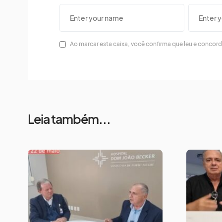
Ao marcar esta caixa, você confirma que leu e concor
Leia também...