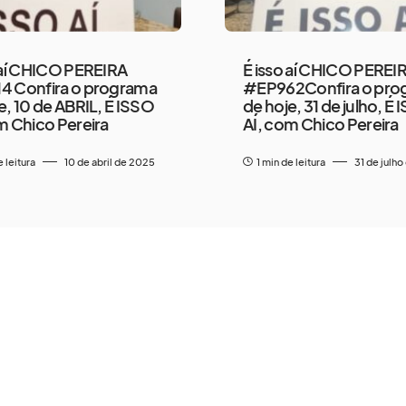
 aí CHICO PEREIRA
É isso aí CHICO PEREI
4 Confira o programa
#EP962Confira o pro
e, 10 de ABRIL, É ISSO
de hoje, 31 de julho, É
m Chico Pereira
AÍ, com Chico Pereira
e leitura
10 de abril de 2025
1 min de leitura
31 de julh