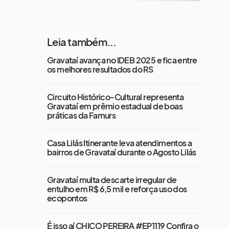
Leia também...
Gravataí avança no IDEB 2025 e fica entre
os melhores resultados do RS
Circuito Histórico-Cultural representa
Gravataí em prêmio estadual de boas
práticas da Famurs
Casa Lilás Itinerante leva atendimentos a
bairros de Gravataí durante o Agosto Lilás
Gravataí multa descarte irregular de
entulho em R$ 6,5 mil e reforça uso dos
ecopontos
É isso aí CHICO PEREIRA #EP1119 Confira o