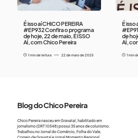
É isso aí CHICO PEREIRA
É isso
#EP932 Confira o programa
#EP91
de hoje, 22 de maio, É ISSO
de hoj
AÍ, com Chico Pereira
AÍ, co
1 min de leitura
22 de maio de 2025
1 min d
Blog do Chico Pereira
Chico Pereira nasceu em Gravataí, habilitado em
jornalismo (DRT 10548) possui 35 anos de colunismo.
Trabalhou no Jornal do Comércio, Folha do Vale,
Correio de Gravataí e Jornal Momento Regional,