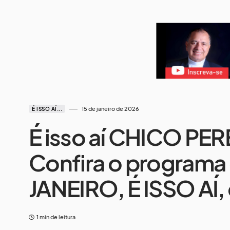
15 de janeiro de 2026
É ISSO AÍ...
É isso aí CHICO PE
Confira o programa 
JANEIRO, É ISSO AÍ,
1 min de leitura