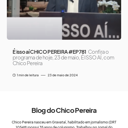
É isso aí CHICO PEREIRA #EP781
Confira o
programa de hoje, 23 de maio, É ISSO AÍ, com
Chico Pereira
1 min de leitura
23 de maio de 2024
Blog do Chico Pereira
Chico Pereira nasceu em Gravataí, habilitado em jornalismo (DRT
10548) possui 35 anos de colunismo. Trabalhou no Jornal do