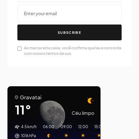
SUBSCRIBE
Ao marcar esta caixa, você confirma que leu e concorda
com nossos termos de uso.
Gravataí
11°
Céu limpo
4.5 km/h
06:00
09:00
12:00
15:00
18:00
21:00
1016
hPa