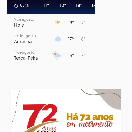
11°
12°
18°
17°
11°
10°
88
%
9 de agosto
18°
9°
Hoje
10 de agosto
17°
8°
Amanhã
11 de agosto
15°
7°
Terça-Feira
12 de agosto
13°
11°
Quarta-Feira
13 de agosto
16°
13°
Quinta-Feira
14 de agosto
19°
13°
Sexta-Feira
15 de agosto
22°
15°
Sábado