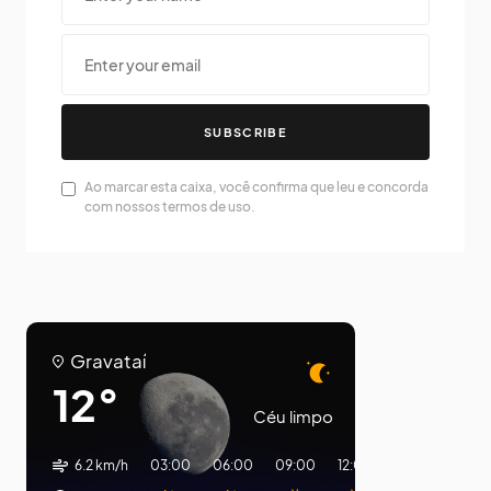
SUBSCRIBE
Ao marcar esta caixa, você confirma que leu e concorda
com nossos termos de uso.
Gravataí
12°
Céu limpo
6.2 km/h
03:00
06:00
09:00
12:00
15:00
18:00