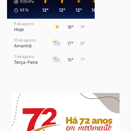
1015
hPa
12°
12°
12°
18°
16°
12°
88
%
9 de agosto
18°
9°
Hoje
10 de agosto
17°
8°
Amanhã
11 de agosto
15°
7°
Terça-Feira
12 de agosto
13°
11°
Quarta-Feira
13 de agosto
16°
13°
Quinta-Feira
14 de agosto
19°
13°
Sexta-Feira
15 de agosto
22°
15°
Sábado