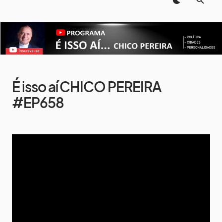
É isso aí CHICO PEREIRA
#EP658