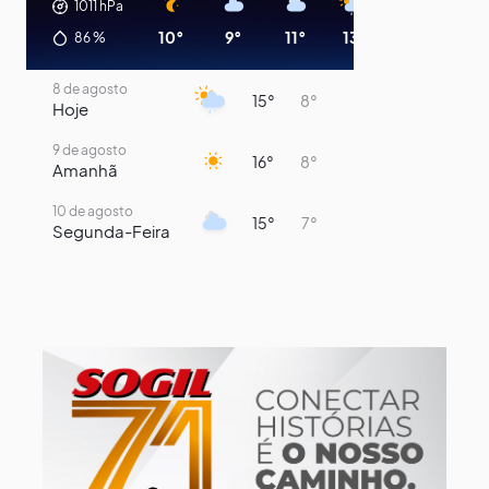
1011
hPa
10°
9°
11°
13°
14°
14°
86
%
8 de agosto
15°
8°
Hoje
9 de agosto
16°
8°
Amanhã
10 de agosto
15°
7°
Segunda-Feira
11 de agosto
14°
8°
Terça-Feira
12 de agosto
13°
11°
Quarta-Feira
13 de agosto
19°
13°
Quinta-Feira
14 de agosto
18°
14°
Sexta-Feira