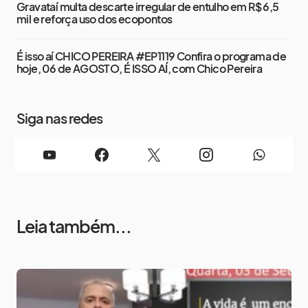
Gravataí multa descarte irregular de entulho em R$ 6,5
mil e reforça uso dos ecopontos
É isso aí CHICO PEREIRA #EP1119 Confira o programa de
hoje, 06 de AGOSTO, É ISSO AÍ, com Chico Pereira
Siga nas redes
Leia também...