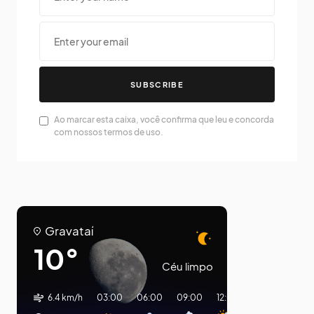
SUBSCRIBE
Ao marcar esta caixa, você confirma que leu e concorda
com nossos termos de uso.
Gravataí
10°
Céu limpo
6.4 km/h
03:00
06:00
09:00
12:00
15:00
18:00