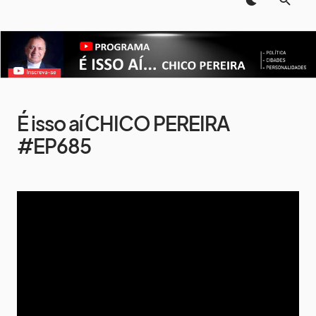
É isso aí CHICO PEREIRA
#EP685