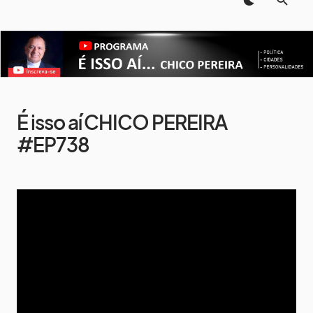
É isso aí CHICO PEREIRA
#EP738