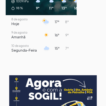
1009
hPa
9°
11°
13°
16°
15°
13°
98
%
8 de agosto
17°
8°
Hoje
9 de agosto
16°
9°
Amanhã
10 de agosto
15°
7°
Segunda-Feira
11 de agosto
13°
9°
Terça-Feira
12 de agosto
14°
12°
Quarta-Feira
13 de agosto
18°
13°
Quinta-Feira
14 de agosto
17°
13°
Sexta-Feira