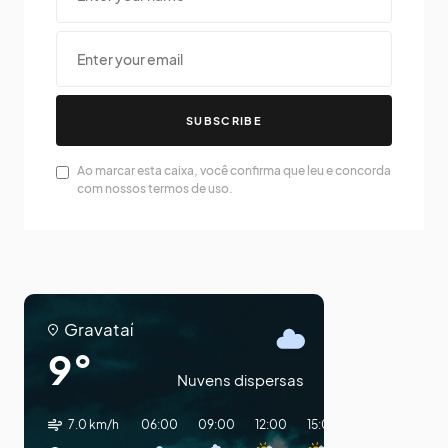
SUBSCRIBE
Ao marcar esta caixa, você confirma que leu e concorda
com nossos termos de uso.
Gravataí
9°
Nuvens dispersas
7.0 km/h
06:00
09:00
12:00
15:00
18:00
21:00