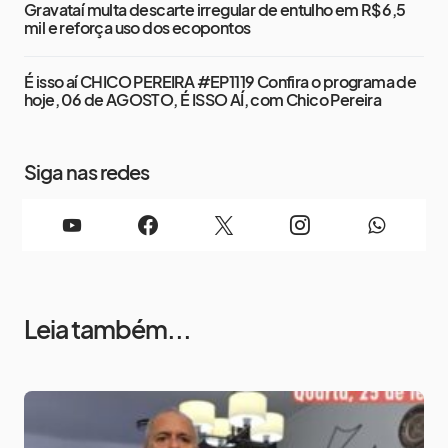
Gravataí multa descarte irregular de entulho em R$ 6,5
mil e reforça uso dos ecopontos
É isso aí CHICO PEREIRA #EP1119 Confira o programa de
hoje, 06 de AGOSTO, É ISSO AÍ, com Chico Pereira
Siga nas redes
Leia também...