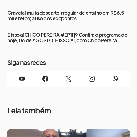
Gravataí multa descarte irregular de entulho em R$ 6,5
mil e reforça uso dos ecopontos
É isso aí CHICO PEREIRA #EP1119 Confira o programa de
hoje, 06 de AGOSTO, É ISSO AÍ, com Chico Pereira
Siga nas redes
Leia também...