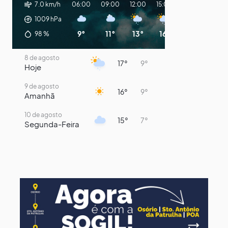
7.0 km/h
06:00
09:00
12:00
15:00
18:00
21:00
1009
hPa
9°
11°
13°
16°
15°
13°
98
%
8 de agosto
17°
9°
Hoje
9 de agosto
16°
9°
Amanhã
10 de agosto
15°
7°
Segunda-Feira
11 de agosto
13°
9°
Terça-Feira
12 de agosto
14°
12°
Quarta-Feira
13 de agosto
18°
13°
Quinta-Feira