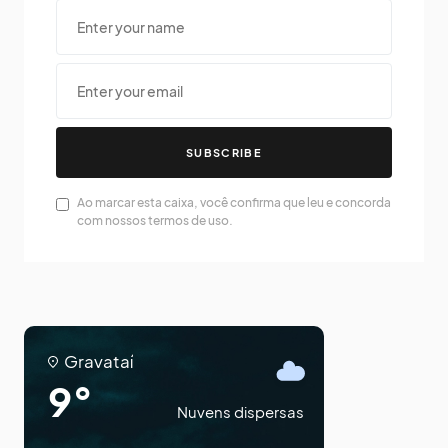
SUBSCRIBE
Ao marcar esta caixa, você confirma que leu e concorda
com nossos termos de uso.
Gravataí
9°
Nuvens dispersas