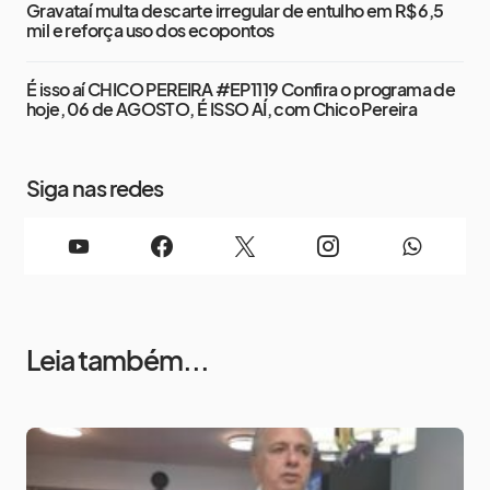
Gravataí multa descarte irregular de entulho em R$ 6,5
mil e reforça uso dos ecopontos
É isso aí CHICO PEREIRA #EP1119 Confira o programa de
hoje, 06 de AGOSTO, É ISSO AÍ, com Chico Pereira
Siga nas redes
Leia também...