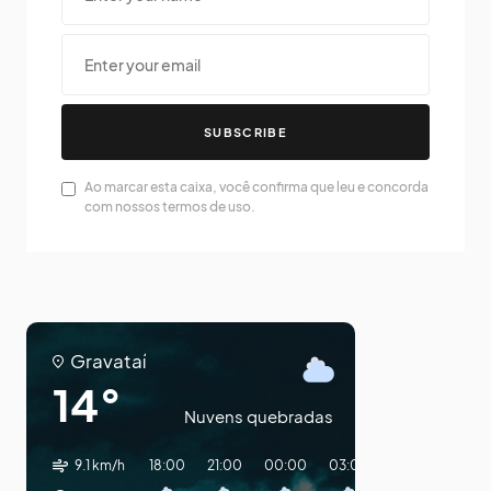
SUBSCRIBE
Ao marcar esta caixa, você confirma que leu e concorda
com nossos termos de uso.
Gravataí
14°
Nuvens quebradas
9.1 km/h
18:00
21:00
00:00
03:00
06:00
09:0