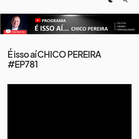
É isso aí CHICO PEREIRA
#EP781