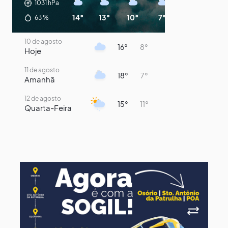
1031
hPa
14°
13°
10°
7°
7°
14°
63
%
10 de agosto
16°
8°
Hoje
11 de agosto
18°
7°
Amanhã
12 de agosto
15°
11°
Quarta-Feira
13 de agosto
15°
13°
Quinta-Feira
14 de agosto
17°
15°
Sexta-Feira
15 de agosto
21°
17°
Sábado
16 de agosto
23°
17°
Domingo