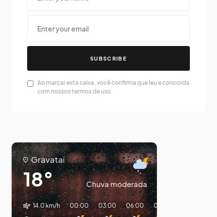
SUBSCRIBE
Ao marcar esta caixa, você confirma que leu e concorda
com nossos termos de uso.
Gravataí
18°
Chuva moderada
14.0 km/h
00:00
03:00
06:00
09:00
12:00
15: