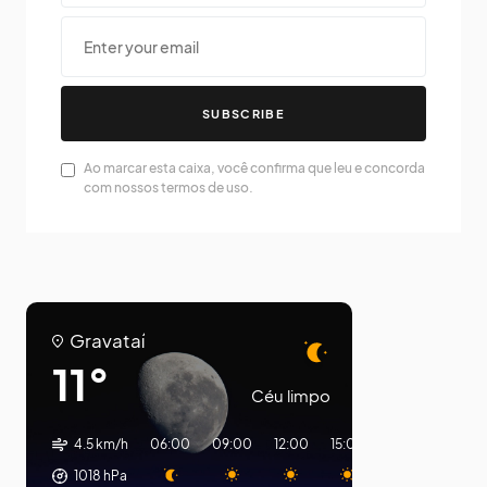
SUBSCRIBE
Ao marcar esta caixa, você confirma que leu e concorda
com nossos termos de uso.
Gravataí
11°
Céu limpo
4.5 km/h
06:00
09:00
12:00
15:00
18:00
21:00
1018
hPa