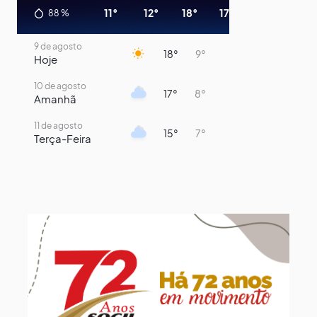
11°
12°
18°
17°
11°
10°
88
%
9 de agosto
18°
9°
Hoje
10 de agosto
17°
8°
Amanhã
11 de agosto
15°
7°
Terça-Feira
12 de agosto
13°
11°
Quarta-Feira
13 de agosto
16°
13°
Quinta-Feira
14 de agosto
18°
14°
Sexta-Feira
15 de agosto
21°
16°
Sábado