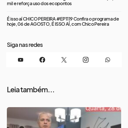
mil e reforça uso dos ecopontos
É isso aí CHICO PEREIRA #EP1119 Confira o programa de
hoje, 06 de AGOSTO, É ISSO AÍ, com Chico Pereira
Siga nas redes
Leia também...