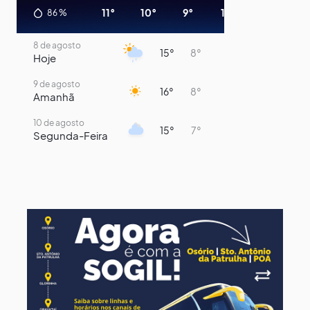
11°
10°
9°
11°
13°
14°
86
%
8 de agosto
15°
8°
Hoje
9 de agosto
16°
8°
Amanhã
10 de agosto
15°
7°
Segunda-Feira
11 de agosto
14°
8°
Terça-Feira
12 de agosto
13°
11°
Quarta-Feira
13 de agosto
19°
13°
Quinta-Feira
14 de agosto
18°
14°
Sexta-Feira