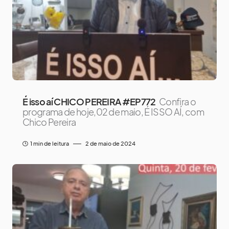
É isso aí CHICO PEREIRA #EP772
Confira o
programa de hoje,02 de maio, É ISSO AÍ, com
Chico Pereira
1 min de leitura
2 de maio de 2024