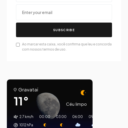
SUBSCRIBE
Ao marcar esta caixa, você confirma que leu e concorda
com nossos termos de uso.
Gravataí
11°
Céu limpo
2.7 km/h
00:00
03:00
06:00
09:00
12:00
15:0
1012
hPa