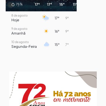
17°
17°
15°
11°
10°
9°
75
%
8 de agosto
17°
9°
Hoje
9 de agosto
16°
9°
Amanhã
10 de agosto
15°
7°
Segunda-Feira
11 de agosto
14°
8°
Terça-Feira
12 de agosto
14°
12°
Quarta-Feira
13 de agosto
19°
14°
Quinta-Feira
14 de agosto
19°
14°
Sexta-Feira