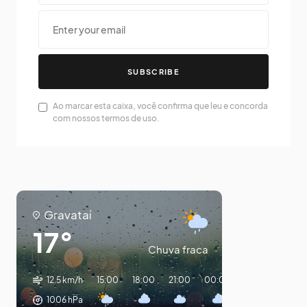
SUBSCRIBE
Ao marcar esta caixa, você confirma que leu e concorda
com nossos termos de uso.
Gravataí
17°
Chuva fraca
12.5 km/h
15:00
18:00
21:00
00:00
03:00
06:0
1006
hPa