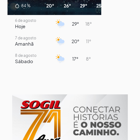
20°
26°
29°
25°
22°
20°
84
%
6 de agosto
29°
18°
Hoje
7 de agosto
20°
11°
Amanhã
8 de agosto
17°
8°
Sábado
9 de agosto
15°
8°
Domingo
10 de agosto
13°
8°
Segunda-Feira
11 de agosto
15°
8°
Terça-Feira
12 de agosto
15°
8°
Quarta-Feira