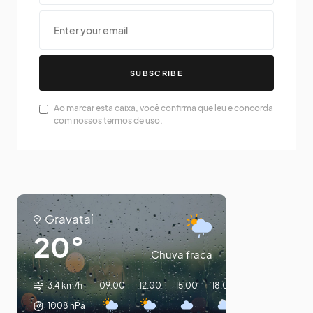
SUBSCRIBE
Ao marcar esta caixa, você confirma que leu e concorda
com nossos termos de uso.
Gravataí
20°
Chuva fraca
3.4 km/h
09:00
12:00
15:00
18:00
21:00
00:00
1008
hPa