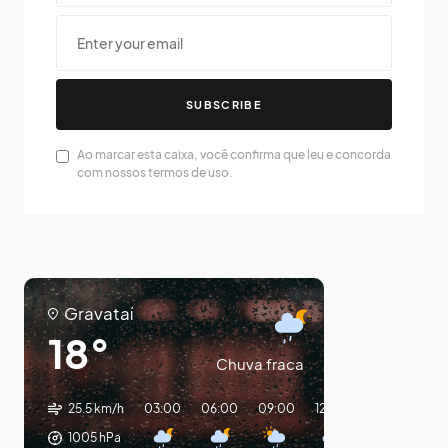
SUBSCRIBE
Ao marcar esta caixa, você confirma que leu e concorda
com nossos termos de uso.
Gravataí
18°
Chuva fraca
25.5 km/h
03:00
06:00
09:00
12:00
15:00
18:0
1005
hPa