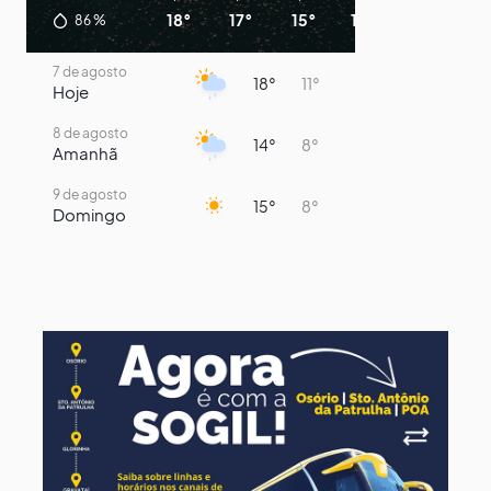
18°
17°
15°
14°
18°
14°
86
%
7 de agosto
18°
11°
Hoje
8 de agosto
14°
8°
Amanhã
9 de agosto
15°
8°
Domingo
10 de agosto
14°
7°
Segunda-Feira
11 de agosto
16°
9°
Terça-Feira
12 de agosto
13°
12°
Quarta-Feira
13 de agosto
13°
13°
Quinta-Feira