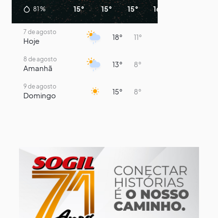
15°
15°
15°
16°
13°
11°
81
%
7 de agosto
18°
11°
Hoje
8 de agosto
13°
8°
Amanhã
9 de agosto
15°
8°
Domingo
10 de agosto
14°
7°
Segunda-Feira
11 de agosto
17°
7°
Terça-Feira
12 de agosto
13°
12°
Quarta-Feira
13 de agosto
15°
13°
Quinta-Feira