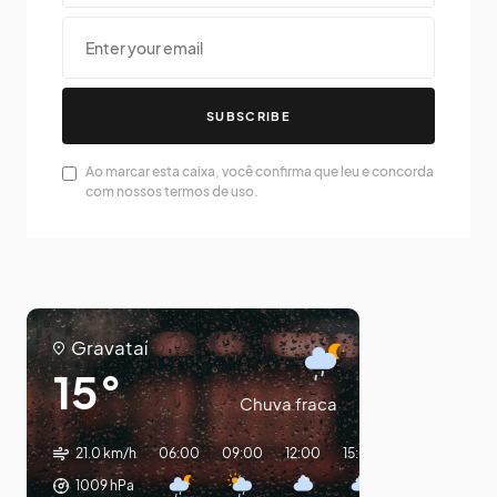
SUBSCRIBE
Ao marcar esta caixa, você confirma que leu e concorda
com nossos termos de uso.
Gravataí
15°
Chuva fraca
21.0 km/h
06:00
09:00
12:00
15:00
18:00
21:00
1009
hPa