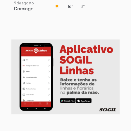
9 de agosto
16°
8°
Domingo
10 de agosto
14°
7°
Segunda-Feira
11 de agosto
14°
9°
Terça-Feira
12 de agosto
13°
11°
Quarta-Feira
13 de agosto
17°
13°
Quinta-Feira