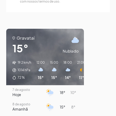
com nossos termos de uso.
Gravataí
15°
Nublado
19.2 km/h
12:00
15:00
18:00
21:00
00:00
03:00
1014
hPa
15°
15°
14°
11°
10°
9°
72
%
7 de agosto
18°
10°
Hoje
8 de agosto
15°
8°
Amanhã