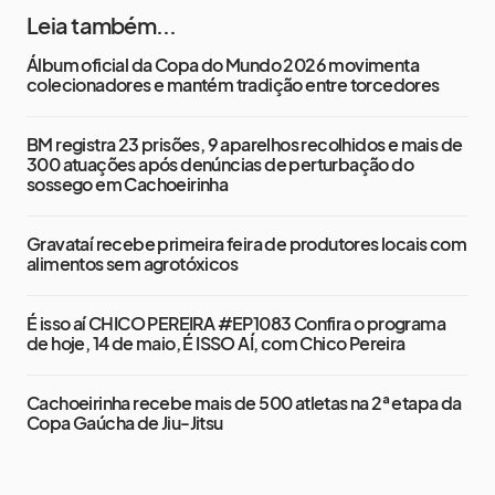
Leia também...
Álbum oficial da Copa do Mundo 2026 movimenta
colecionadores e mantém tradição entre torcedores
BM registra 23 prisões, 9 aparelhos recolhidos e mais de
300 atuações após denúncias de perturbação do
sossego em Cachoeirinha
Gravataí recebe primeira feira de produtores locais com
alimentos sem agrotóxicos
É isso aí CHICO PEREIRA #EP1083 Confira o programa
de hoje, 14 de maio, É ISSO AÍ, com Chico Pereira
Cachoeirinha recebe mais de 500 atletas na 2ª etapa da
Copa Gaúcha de Jiu-Jitsu