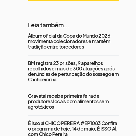
Leia também...
Álbum oficial da Copa do Mundo 2026
movimenta colecionadores e mantém
tradição entre torcedores
BM registra 23 prisões, 9 aparelhos
recolhidos e mais de 300 atuações após
denúncias de perturbação do sossego em
Cachoeirinha
Gravataí recebe primeira feira de
produtores locais com alimentos sem
agrotóxicos
É isso aí CHICO PEREIRA #EP1083 Confira
o programa de hoje, 14 de maio, É ISSO AÍ,
com Chico Pereira