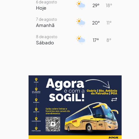
6 de agosto
29°
18°
Hoje
7 de agosto
20°
11°
Amanhã
8 de agosto
17°
8°
Sábado
9 de agosto
15°
8°
Domingo
10 de agosto
13°
8°
Segunda-Feira
11 de agosto
15°
8°
Terça-Feira
12 de agosto
15°
8°
Quarta-Feira