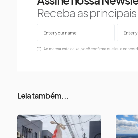
Assine nossa Newsle
Receba as principai
Ao marcar esta caixa, você confirma que leu e concor
Leia também...