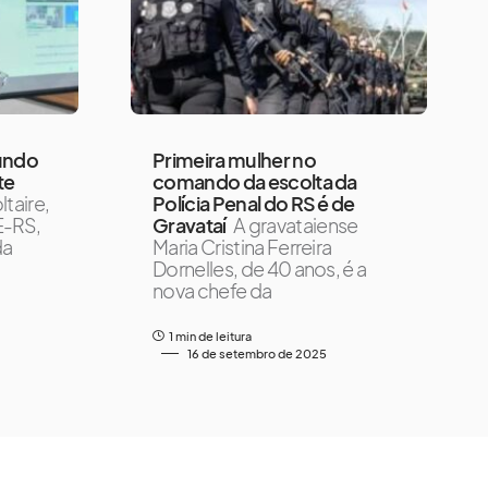
gundo
Primeira mulher no
te
comando da escolta da
ltaire,
Polícia Penal do RS é de
E-RS,
Gravataí
A gravataiense
da
Maria Cristina Ferreira
Dornelles, de 40 anos, é a
nova chefe da
1 min de leitura
16 de setembro de 2025