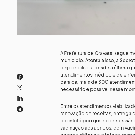
A Prefeitura de Gravataí segue 
município. Atenta a isso, a Secr
disponibilizou, desde a última qu
atendimentos médico e de enfer
para cá, mais de 300 atendiment
necessário e possível nesse mo
Entre os atendimentos viabilizado
renovação de receitas, entrega
odontológico quando necessário.
vacinação aos abrigos, com vacin
contra a difteria e o tétano, res