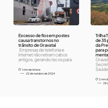
Excesso de fios em postes
Trilha
causa transtornos no
de 35 
trânsito de Gravataí
da Pre
Empresas de telefonia e
para 
internet não retiram cabos
menta
antigos, gerando riscos para
Gravat
Secret
Saúde 
1 min de leitura
22 de outubro de 2024
2 min d
28 