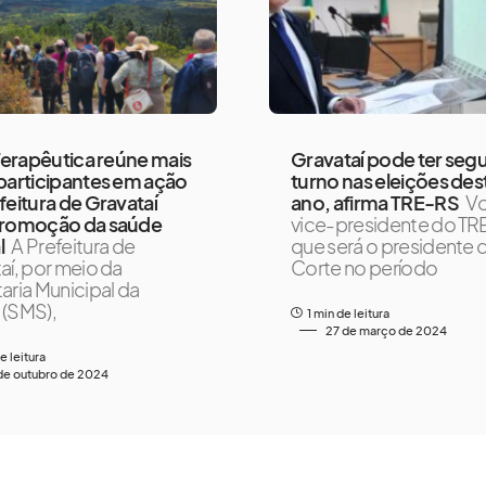
 Terapêutica reúne mais
Gravataí pode ter se
participantes em ação
turno nas eleições des
feitura de Gravataí
ano, afirma TRE-RS
Vo
promoção da saúde
vice-presidente do TR
l
A Prefeitura de
que será o presidente 
aí, por meio da
Corte no período
aria Municipal da
(SMS),
1 min de leitura
27 de março de 2024
e leitura
de outubro de 2024