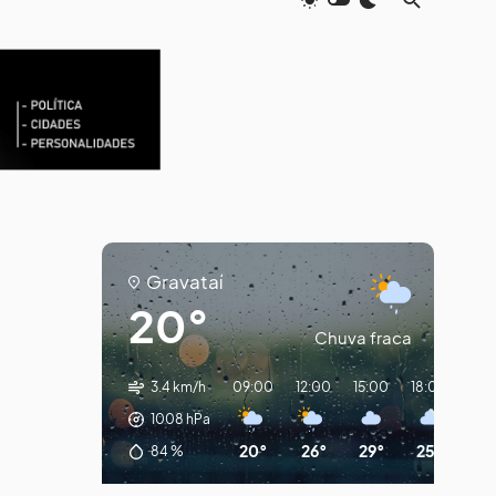
Gravataí
20°
Chuva fraca
3.4 km/h
09:00
12:00
15:00
18:00
21:
1008
hPa
20°
26°
29°
25°
22
84
%