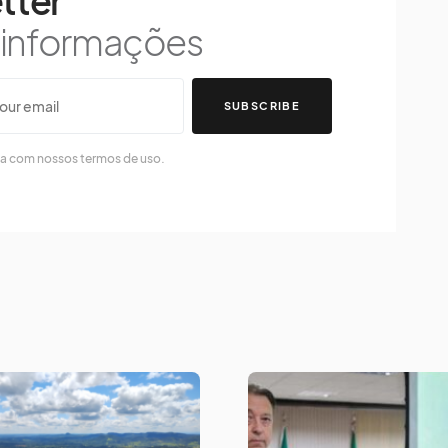
tter
s informações
SUBSCRIBE
da com nossos termos de uso.