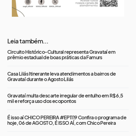
Leia também...
Circuito Histórico-Cultural representa Gravataí em
prêmio estadual de boas práticas da Famurs
Casa Lilás Itinerante leva atendimentos a bairros de
Gravataí durante o Agosto Lilás
Gravataí multa descarte irregular de entulho em R$ 6,5
mil e reforça uso dos ecopontos
É isso aí CHICO PEREIRA #EP1119 Confira o programa de
hoje, 06 de AGOSTO, É ISSO AÍ, com Chico Pereira