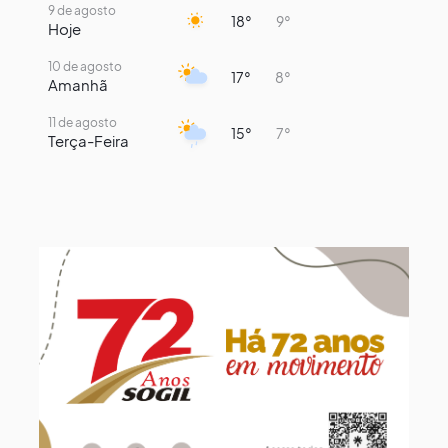
9 de agosto
18°
9°
Hoje
10 de agosto
17°
8°
Amanhã
11 de agosto
15°
7°
Terça-Feira
12 de agosto
13°
11°
Quarta-Feira
13 de agosto
16°
13°
Quinta-Feira
14 de agosto
19°
13°
Sexta-Feira
15 de agosto
22°
15°
Sábado