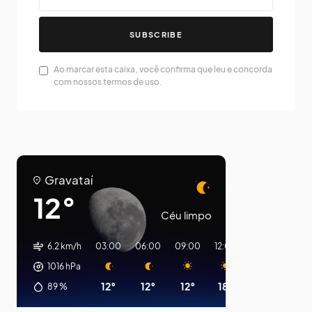
SUBSCRIBE
Ao marcar esta caixa, você confirma que leu e concorda
com nossos termos de uso.
Gravataí
12°
Céu limpo
6.2 km/h
03:00
06:00
09:00
12:00
15:00
18:00
1016
hPa
12°
12°
12°
18°
16°
12°
89
%