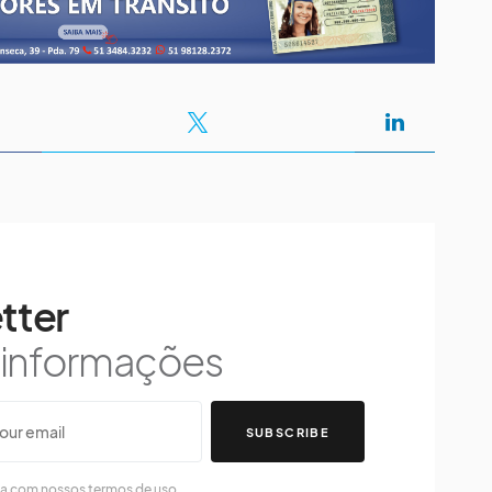
tter
s informações
SUBSCRIBE
da com nossos termos de uso.