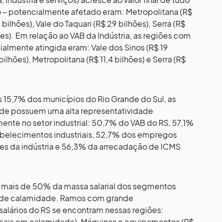
 – potencialmente afetado eram: Metropolitana (R$
 bilhões), Vale do Taquari (R$ 29 bilhões), Serra (R$
ões). Em relação ao VAB da Indústria, as regiões com
cialmente atingida eram: Vale dos Sinos (R$ 19
bilhões), Metropolitana (R$ 11,4 bilhões) e Serra (R$
15,7% dos municípios do Rio Grande do Sul, as
de possuem uma alta representatividade
nte no setor industrial: 50,7% do VAB do RS, 57,1%
tabelecimentos industriais, 52,7% dos empregos
ões da indústria e 56,3% da arrecadação de ICMS
o, mais de 50% da massa salarial dos segmentos
 de calamidade. Ramos com grande
salários do RS se encontram nessas regiões:
ocais em calamidade), Máquinas e equipamentos (R$