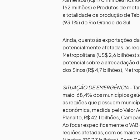
162 milhões) e Produtos de meta
a totalidade da produção de Ta
(93,1%) do Rio Grande do Sul.
Ainda, quanto às exportações da
potencialmente afetadas, as regiõ
Metropolitana (US$ 2,6 bilhões) 
potencial sobre a arrecadação d
dos Sinos (R$ 4,7 bilhões), Metrop
SITUAÇÃO DE EMERGÊNCIA –
Ta
maio, 68,4% dos municípios gaú
as regiões que possuem municíp
econômica, medida pelo Valor Ad
Planalto, R$ 42,1 bilhões, Campan
Ao focar especificamente o VAB d
regiões afetadas, com os maiores
Missões (R$ 7,3 bilhões), Serra C