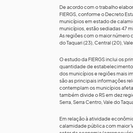
De acordo com o trabalho elabo
FIERGS, conforme o Decreto Est
municípios em estado de calami
municípios, estão sediadas 47 m
As regiões com o maior número 
do Taquari (23), Central (20), Vale
O estudo da FIERGS inclui os pri
quantidade de estabelecimentos 
dos municípios e regiões mais im
são as principais informações rel
contemplam os municípios afet
também divide o RS em dez regiõ
Serra, Serra Centro, Vale do Taqu
Em relação à atividade econômi
calamidade pública com maior Va
setor da economia (agropecuária, 