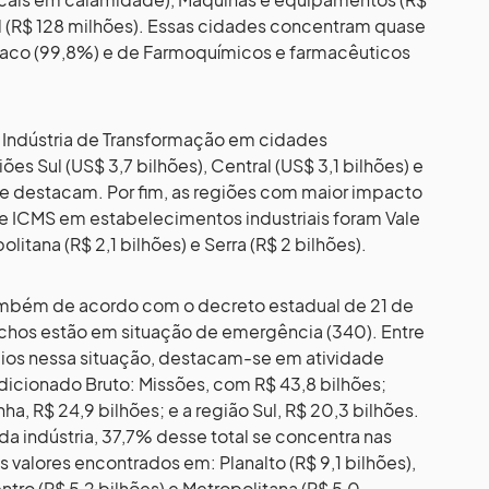
l (R$ 128 milhões). Essas cidades concentram quase
baco (99,8%) e de Farmoquímicos e farmacêuticos
 Indústria de Transformação em cidades
es Sul (US$ 3,7 bilhões), Central (US$ 3,1 bilhões) e
se destacam. Por fim, as regiões com maior impacto
e ICMS em estabelecimentos industriais foram Vale
olitana (R$ 2,1 bilhões) e Serra (R$ 2 bilhões).
mbém de acordo com o decreto estadual de 21 de
chos estão em situação de emergência (340). Entre
ios nessa situação, destacam-se em atividade
icionado Bruto: Missões, com R$ 43,8 bilhões;
ha, R$ 24,9 bilhões; e a região Sul, R$ 20,3 bilhões.
a indústria, 37,7% desse total se concentra nas
 valores encontrados em: Planalto (R$ 9,1 bilhões),
entro (R$ 5,2 bilhões) e Metropolitana (R$ 5,0