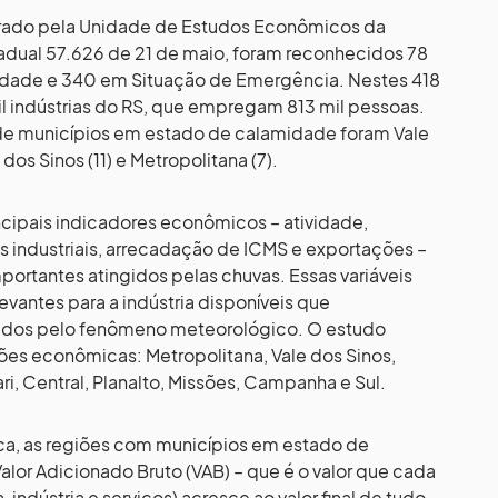
rado pela Unidade de Estudos Econômicos da
adual 57.626 de 21 de maio, foram reconhecidos 78
dade e 340 em Situação de Emergência. Nestes 418
il indústrias do RS, que empregam 813 mil pessoas.
de municípios em estado de calamidade foram Vale
 dos Sinos (11) e Metropolitana (7).
ncipais indicadores econômicos – atividade,
industriais, arrecadação de ICMS e exportações –
portantes atingidos pelas chuvas. Essas variáveis
evantes para a indústria disponíveis que
ados pelo fenômeno meteorológico. O estudo
es econômicas: Metropolitana, Vale dos Sinos,
ari, Central, Planalto, Missões, Campanha e Sul.
ca, as regiões com municípios em estado de
lor Adicionado Bruto (VAB) – que é o valor que cada
indústria e serviços) acresce ao valor final de tudo