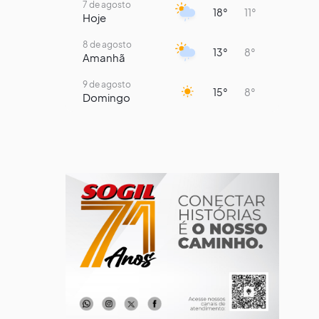
7 de agosto
18°
11°
Hoje
8 de agosto
13°
8°
Amanhã
9 de agosto
15°
8°
Domingo
10 de agosto
14°
7°
Segunda-Feira
11 de agosto
17°
7°
Terça-Feira
12 de agosto
13°
12°
Quarta-Feira
13 de agosto
15°
13°
Quinta-Feira