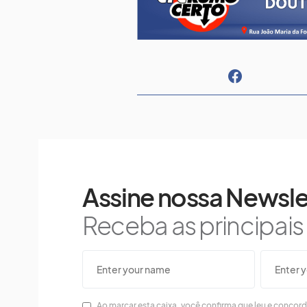
Assine nossa Newsle
Receba as principai
Ao marcar esta caixa, você confirma que leu e concor