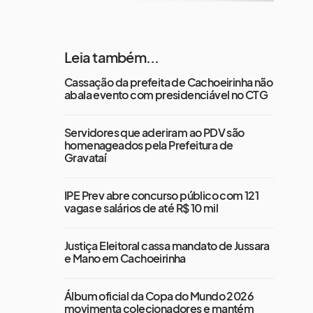
Leia também...
Cassação da prefeita de Cachoeirinha não
abala evento com presidenciável no CTG
Servidores que aderiram ao PDV são
homenageados pela Prefeitura de
Gravataí
IPE Prev abre concurso público com 121
vagas e salários de até R$ 10 mil
Justiça Eleitoral cassa mandato de Jussara
e Mano em Cachoeirinha
Álbum oficial da Copa do Mundo 2026
movimenta colecionadores e mantém