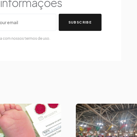
s informações
SUBSCRIBE
da com nossos termos de uso.