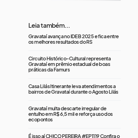
Leia também...
Gravataí avança no IDEB 2025 e fica entre
os melhores resultados do RS
Circuito Histórico-Cultural representa
Gravataí em prêmio estadual de boas
práticas da Famurs
Casa Lilás Itinerante leva atendimentos a
bairros de Gravataí durante o Agosto Lilás
Gravataí multa descarte irregular de
entulho em R$ 6,5 mil e reforça uso dos
ecopontos
É isso aí CHICO PEREIRA #EP1119 Confira o