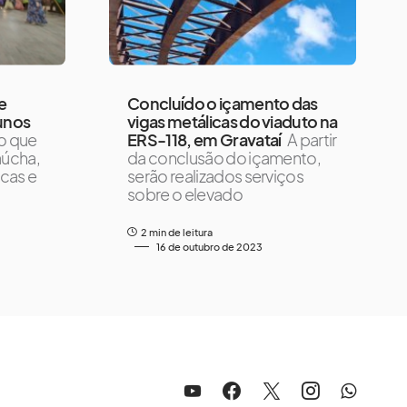
e
Concluído o içamento das
lunos
vigas metálicas do viaduto na
o que
ERS-118, em Gravataí
A partir
gaúcha,
da conclusão do içamento,
icas e
serão realizados serviços
sobre o elevado
2 min de leitura
16 de outubro de 2023