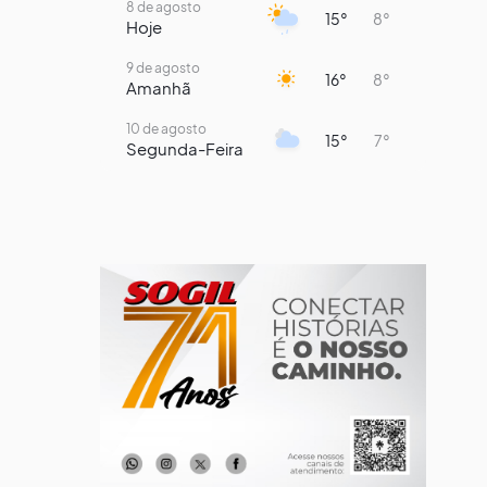
8 de agosto
15°
8°
Hoje
9 de agosto
16°
8°
Amanhã
10 de agosto
15°
7°
Segunda-Feira
11 de agosto
14°
8°
Terça-Feira
12 de agosto
13°
11°
Quarta-Feira
13 de agosto
19°
13°
Quinta-Feira
14 de agosto
18°
14°
Sexta-Feira