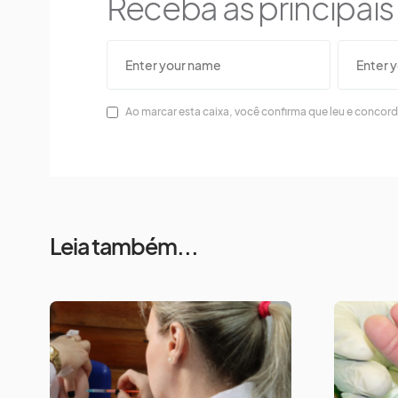
Receba as principai
Ao marcar esta caixa, você confirma que leu e concor
Leia também...