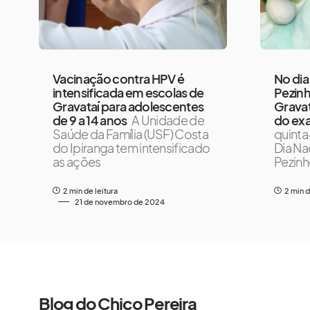
Vacinação contra HPV é
No dia
intensificada em escolas de
Pezinh
Gravataí para adolescentes
Gravat
de 9 a 14 anos
A Unidade de
do ex
Saúde da Família (USF) Costa
quinta-
do Ipiranga tem intensificado
Dia Na
as ações
Pezin
2 min de leitura
2 min d
21 de novembro de 2024
Blog do Chico Pereira