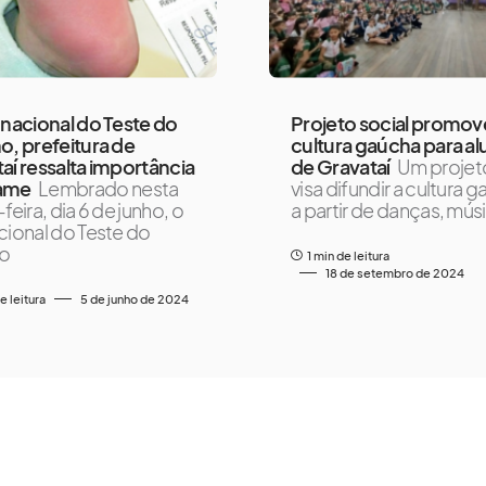
 nacional do Teste do
Projeto social promov
o, prefeitura de
cultura gaúcha para a
aí ressalta importância
de Gravataí
Um projet
ame
Lembrado nesta
visa difundir a cultura 
feira, dia 6 de junho, o
a partir de danças, mús
cional do Teste do
ho
1 min de leitura
18 de setembro de 2024
e leitura
5 de junho de 2024