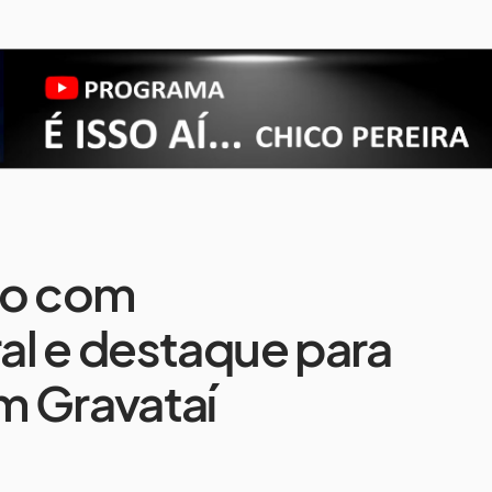
ão com
al e destaque para
m Gravataí