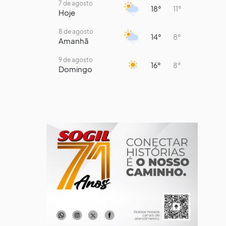
7 de agosto
18°
11°
Hoje
8 de agosto
14°
8°
Amanhã
9 de agosto
16°
8°
Domingo
10 de agosto
14°
7°
Segunda-Feira
11 de agosto
15°
8°
Terça-Feira
12 de agosto
13°
12°
Quarta-Feira
13 de agosto
16°
13°
Quinta-Feira