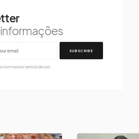
tter
s informações
SUBSCRIBE
da com nossos termos de uso.