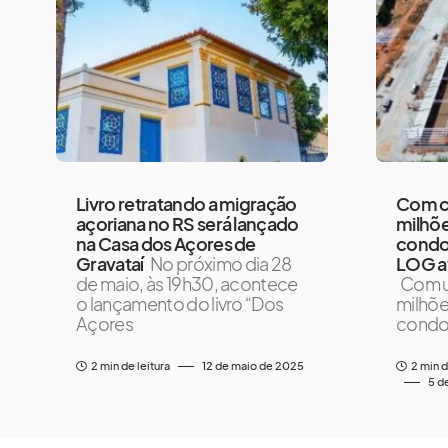
Livro retratando a migração
Com c
açoriana no RS será lançado
milhõ
na Casa dos Açores de
condom
Gravataí
No próximo dia 28
LOG a
de maio, às 19h30, acontece
Com u
o lançamento do livro “Dos
milhõe
Açores
condom
2 min de leitura
12 de maio de 2025
2 min d
5 d