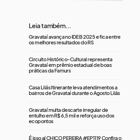
Leia também...
Gravataí avança no IDEB 2025 e fica entre
os melhores resultados do RS
Circuito Histórico-Cultural representa
Gravataí em prêmio estadual de boas
práticas da Famurs
Casa Lilás Itinerante leva atendimentos a
bairros de Gravataí durante o Agosto Lilás
Gravataí multa descarte irregular de
entulho em R$ 6,5 mil e reforça uso dos
ecopontos
É isso aí CHICO PEREIRA #EP1119 Confira o