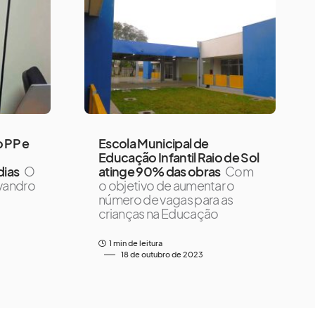
o PP e
Escola Municipal de
Educação Infantil Raio de Sol
dias
O
atinge 90% das obras
Com
Evandro
o objetivo de aumentar o
número de vagas para as
crianças na Educação
1 min de leitura
18 de outubro de 2023