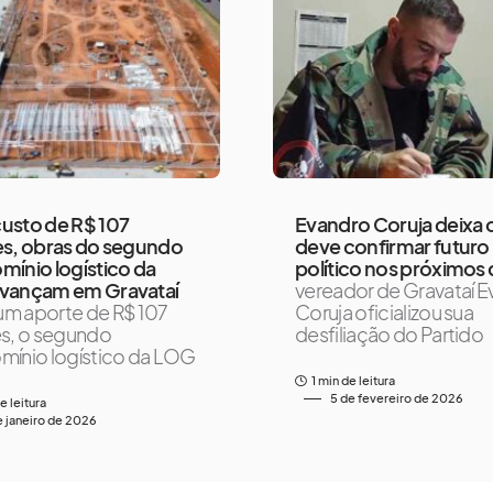
usto de R$ 107
Evandro Coruja deixa 
es, obras do segundo
deve confirmar futuro
ínio logístico da
político nos próximos 
vançam em Gravataí
vereador de Gravataí 
m aporte de R$ 107
Coruja oficializou sua
s, o segundo
desfiliação do Partido
ínio logístico da LOG
1 min de leitura
5 de fevereiro de 2026
e leitura
e janeiro de 2026