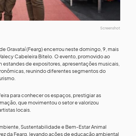
Screenshot
a de Gravataí (Fearg) encerrou neste domingo, 9, mais
Valecy Cabeleira Bitelo. O evento, promovido ao
m estandes de expositores, apresentações musicais,
tronômicas, reunindo diferentes segmentos do
urismo.
feira para conhecer os espaços, prestigiar as
amação, que movimentou o setor e valorizou
tistas locais.
Ambiente, Sustentabilidade e Bem-Estar Animal
 vez da Fearg, levando ações de educação ambiental