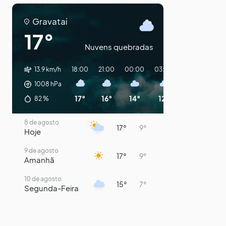
Gravataí
17°
Nuvens quebradas
13.9 km/h
18:00
21:00
00:00
03:00
06:00
09:
1008
hPa
17°
16°
14°
12°
12°
12
82
%
8 de agosto
17°
9°
Hoje
9 de agosto
17°
9°
Amanhã
10 de agosto
15°
7°
Segunda-Feira
11 de agosto
15°
8°
Terça-Feira