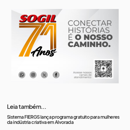
12 de agosto
13°
12°
Quarta-Feira
13 de agosto
17°
13°
Quinta-Feira
14 de agosto
19°
14°
Sexta-Feira
Leia também...
Sistema FIERGS lança programa gratuito para mulheres
da indústria criativa em Alvorada