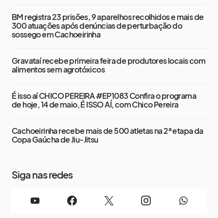
BM registra 23 prisões, 9 aparelhos recolhidos e mais de
300 atuações após denúncias de perturbação do
sossego em Cachoeirinha
Gravataí recebe primeira feira de produtores locais com
alimentos sem agrotóxicos
É isso aí CHICO PEREIRA #EP1083 Confira o programa
de hoje, 14 de maio, É ISSO AÍ, com Chico Pereira
Cachoeirinha recebe mais de 500 atletas na 2ª etapa da
Copa Gaúcha de Jiu-Jitsu
Siga nas redes