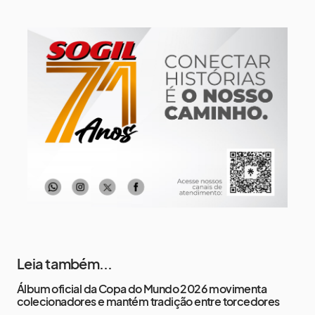
10 de agosto
13°
8°
Segunda-Feira
11 de agosto
15°
8°
Terça-Feira
12 de agosto
15°
8°
Quarta-Feira
Leia também...
Álbum oficial da Copa do Mundo 2026 movimenta
colecionadores e mantém tradição entre torcedores