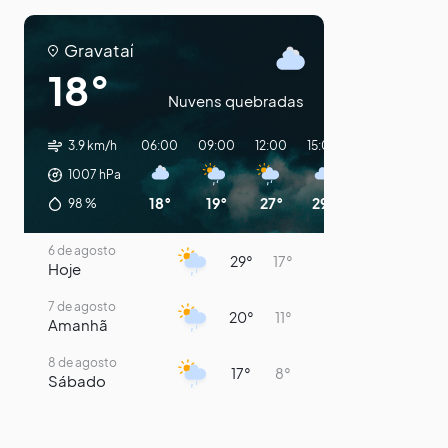
Gravataí
18°
Nuvens quebradas
3.9 km/h
06:00
09:00
12:00
15:00
18:00
21:00
1007
hPa
18°
19°
27°
29°
25°
22°
98
%
6 de agosto
29°
17°
Hoje
7 de agosto
20°
11°
Amanhã
8 de agosto
17°
8°
Sábado
9 de agosto
15°
9°
Domingo