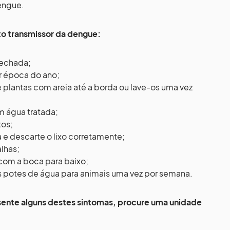
dengue.
o transmissor da dengue:
fechada;
r época do ano;
 plantas com areia até a borda ou lave-os uma vez
m água tratada;
tos;
 e descarte o lixo corretamente;
lhas;
 com a boca para baixo;
 potes de água para animais uma vez por semana.
ente alguns destes sintomas, procure uma unidade