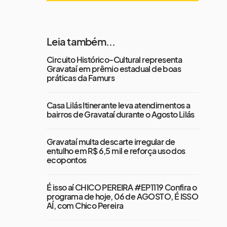
Leia também...
Circuito Histórico-Cultural representa
Gravataí em prêmio estadual de boas
práticas da Famurs
Casa Lilás Itinerante leva atendimentos a
bairros de Gravataí durante o Agosto Lilás
Gravataí multa descarte irregular de
entulho em R$ 6,5 mil e reforça uso dos
ecopontos
É isso aí CHICO PEREIRA #EP1119 Confira o
programa de hoje, 06 de AGOSTO, É ISSO
AÍ, com Chico Pereira