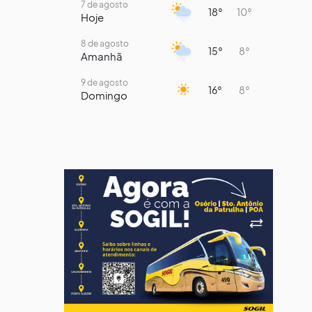
7 de agosto
18°
10°
Hoje
8 de agosto
15°
8°
Amanhã
9 de agosto
16°
8°
Domingo
10 de agosto
14°
7°
Segunda-Feira
11 de agosto
14°
9°
Terça-Feira
12 de agosto
13°
11°
Quarta-Feira
13 de agosto
17°
13°
Quinta-Feira