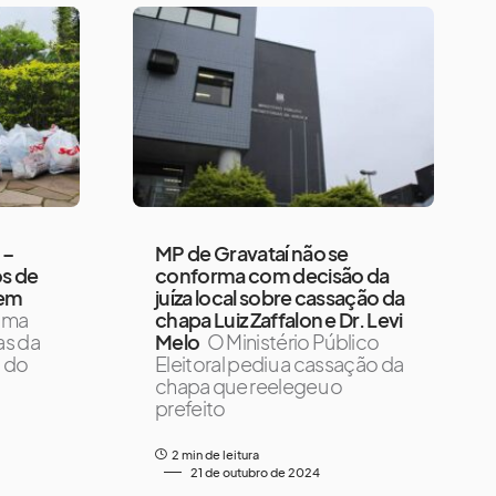
 –
MP de Gravataí não se
s de
conforma com decisão da
 em
juíza local sobre cassação da
Uma
chapa Luiz Zaffalon e Dr. Levi
as da
Melo
O Ministério Público
a do
Eleitoral pediu a cassação da
chapa que reelegeu o
prefeito
2 min de leitura
21 de outubro de 2024