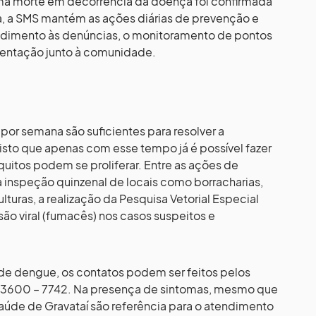
ma morte em decorrência da doença foi confirmada
ta, a SMS mantém as ações diárias de prevenção e
dimento às denúncias, o monitoramento de pontos
ientação junto à comunidade.
por semana são suficientes para resolver a
isto que apenas com esse tempo já é possível fazer
uitos podem se proliferar. Entre as ações de
 inspeção quinzenal de locais como borracharias,
ulturas, a realização da Pesquisa Vetorial Especial
são viral (fumacês) nos casos suspeitos e
 de dengue, os contatos podem ser feitos pelos
1) 3600 – 7742. Na presença de sintomas, mesmo que
saúde de Gravataí são referência para o atendimento