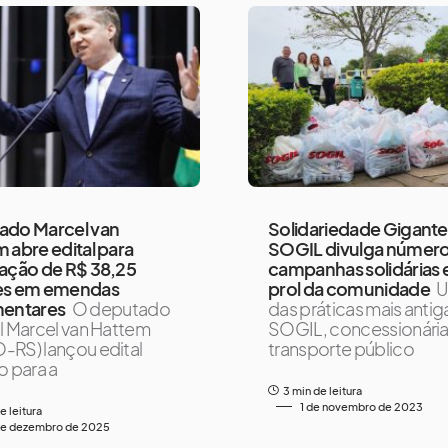
ado Marcel van
Solidariedade Gigante
 abre edital para
SOGIL divulga número
ação de R$ 38,25
campanhas solidárias
es em emendas
prol da comunidade
mentares
O deputado
das práticas mais antig
l Marcel van Hattem
SOGIL, concessionári
RS) lançou edital
transporte público
o para a
3 min de leitura
1 de novembro de 2023
e leitura
de dezembro de 2025