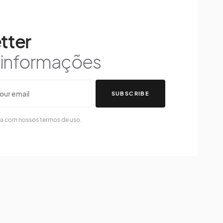
tter
s informações
SUBSCRIBE
da com nossos termos de uso.