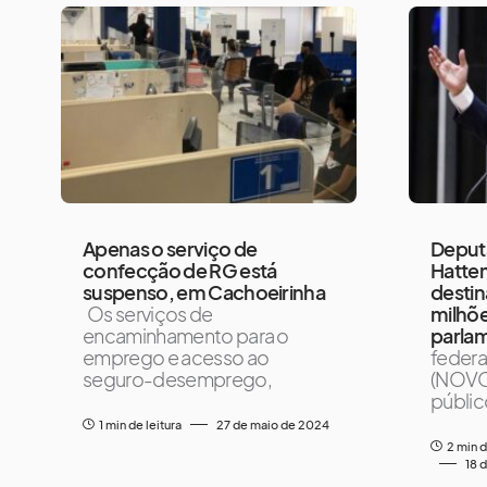
Apenas o serviço de
Deput
confecção de RG está
Hattem
suspenso, em Cachoeirinha
destin
Os serviços de
milhõ
encaminhamento para o
parla
emprego e acesso ao
federa
seguro-desemprego,
(NOVO-
públic
1 min de leitura
27 de maio de 2024
2 min d
18 