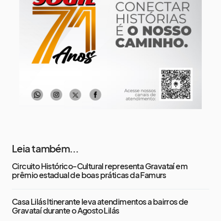
12 de agosto
13°
12°
Quarta-Feira
13 de agosto
16°
13°
Quinta-Feira
Leia também...
Circuito Histórico-Cultural representa Gravataí em
prêmio estadual de boas práticas da Famurs
Casa Lilás Itinerante leva atendimentos a bairros de
Gravataí durante o Agosto Lilás