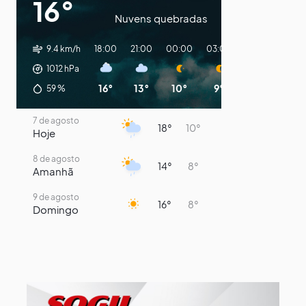
16°
Nuvens quebradas
9.4 km/h
18:00
21:00
00:00
03:00
06:00
09:0
1012
hPa
16°
13°
10°
9°
8°
12°
59
%
7 de agosto
18°
10°
Hoje
8 de agosto
14°
8°
Amanhã
9 de agosto
16°
8°
Domingo
10 de agosto
14°
7°
Segunda-Feira
11 de agosto
15°
8°
Terça-Feira